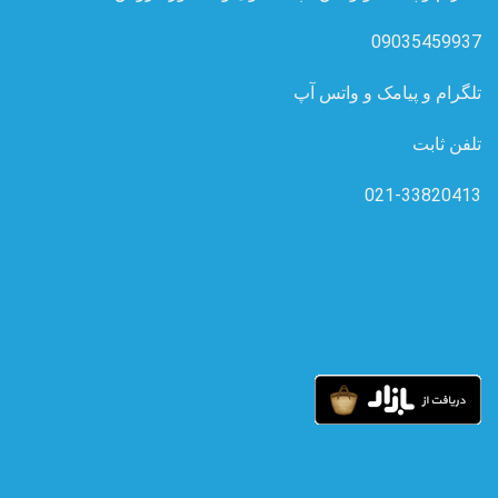
09035459937
تلگرام و پیامک و واتس آپ
تلفن ثابت
021-33820413