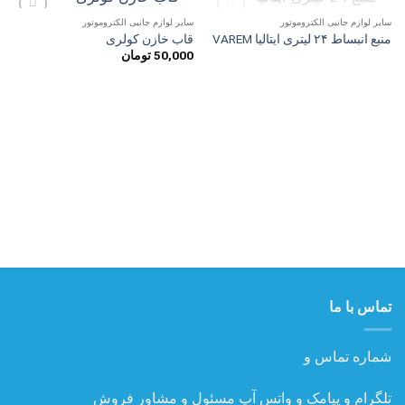
ناموجود
سایر لوازم جانبی الکتروموتور
سایر لوازم جانبی الکتروموتور
افزودن
افزودن
منبع انبساط ۲۴ لیتری ایتالیا VAREM
قاب خازن کولری
به
به
50,000
تومان
علاقه
علاقه
مندی
مندی
ها
ها
تماس با ما
شماره تماس و
تلگرام و پیامک و واتس آپ مسئول و مشاور فروش