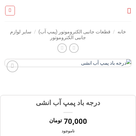
Ski
t
conten
خانه
/
قطعات جانبی الکتروموتور (پمپ آب)
/
سایر لوازم
جانبی الکتروموتور
افزودن
به
علاقه
مندی
ها
درجه باد پمپ آب انشی
70,000
تومان
ناموجود