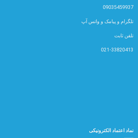
09035459937
تلگرام و پیامک و واتس آپ
تلفن ثابت
021-33820413
نماد اعتماد الکترونیکی