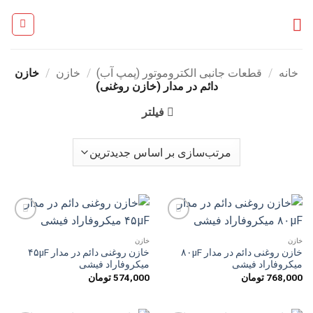
Ski
t
conten
خانه
/
قطعات جانبی الکتروموتور (پمپ آب)
/
خازن
/
خازن
دائم در مدار (خازن روغنی)
فیلتر
افزودن
افزودن
به
به
خازن
خازن
علاقه
علاقه
خازن روغنی دائم در مدار ۸۰µF
خازن روغنی دائم در مدار ۴۵µF
مندی
مندی
میکروفاراد فیشی
میکروفاراد فیشی
ها
ها
768,000
تومان
574,000
تومان