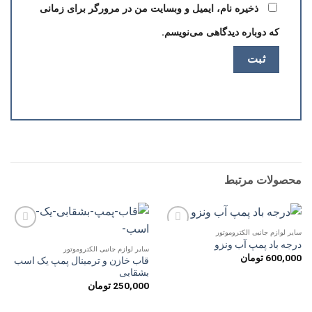
ذخیره نام، ایمیل و وبسایت من در مرورگر برای زمانی
که دوباره دیدگاهی می‌نویسم.
محصولات مرتبط
سایر لوازم جانبی الکتروموتور
افزودن
افزودن
درجه باد پمپ آب ونزو
به
به
سایر لوازم جانبی الکتروموتور
600,000
تومان
علاقه
علاقه
قاب خازن و ترمینال پمپ یک اسب
مندی
مندی
بشقابی
ها
ها
250,000
تومان