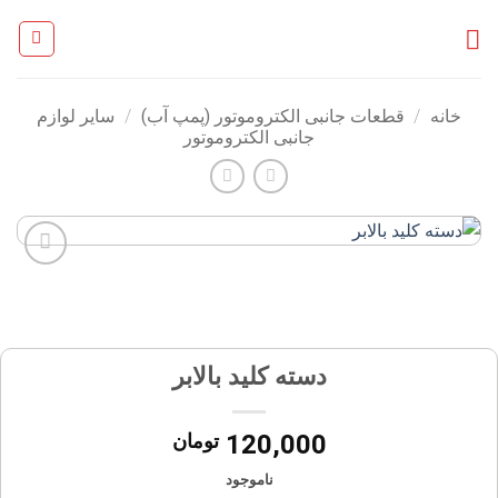
Ski
t
conten
خانه
/
قطعات جانبی الکتروموتور (پمپ آب)
/
سایر لوازم
جانبی الکتروموتور
افزودن
به
علاقه
مندی
ها
دسته کلید بالابر
120,000
تومان
ناموجود