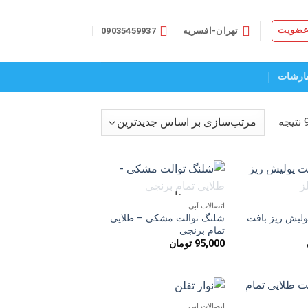
 عضویت
تهران-افسریه
09035459937
ارشات
مرتب‌سازی
بر
اساس
جدیدترین
موجود
ناموجود
افزودن
افزودن
اتصالات آبی
به
به
ولیش ریز بافت
شلنگ توالت مشکی – طلایی
علاقه
علاقه
مندی
مندی
تمام برنجی
ها
ها
95,000
تومان
اتصالات آبی