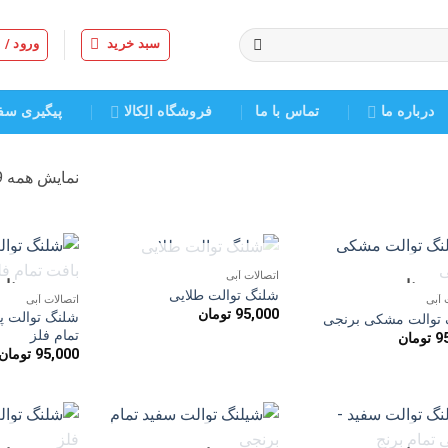
سبد خرید
ورود /
درباره ما
تماس با ما
فروشگاه الِکالا
پیگیری سف
نمایش همه 9 نتیجه
ناموجود
اتصالات آبی
ناموجود
نا
افزودن
افزودن
شلنگ توالت طلایی
 آبی
اتصالات آبی
به
به
95,000
تومان
شلنگ توالت پ
علاقه
علاقه
توالت مشکی برنجی
مندی
مندی
تمام فلز
9
تومان
ها
ها
95,000
تومان