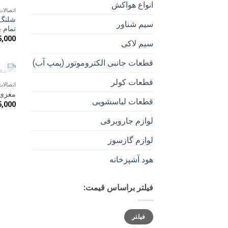
انواع هواکش
اتصالات
شلنگ 
سیم شناور
تمام ب
5,000
سیم لاکی
قطعات جانبی الکتروموتور (پمپ آب)
قطعات کولر
اتصالات
مغزی 
قطعات لباسشویی
5,000
لوازم جاروبرقی
لوازم گازسوز
هود آشپزخانه
فیلتر براساس قیمت:
حداقل
حداکثر
فیلتر
قیمت
قیمت