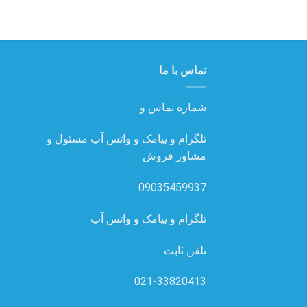
تماس با ما
شماره تماس و
تلگرام و پیامک و واتس آپ مسئول و
مشاور فروش
09035459937
تلگرام و پیامک و واتس آپ
تلفن ثابت
021-33820413