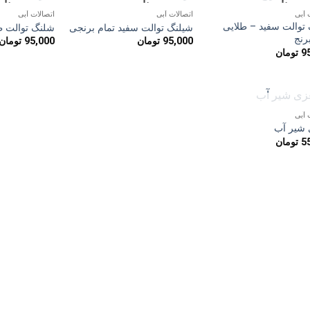
ناموجود
ناموجود
نا
افزودن
افزودن
 آبی
اتصالات آبی
اتصالات آبی
به
به
توالت سفید – طلایی
علاقه
علاقه
شیلنگ توالت سفید تمام برنجی
شلنگ توالت طل
مندی
مندی
رنج
95,000
تومان
95,000
تومان
ها
ها
9
تومان
ناموجود
 آبی
افزودن
شیر آب
به
5
تومان
علاقه
مندی
ها