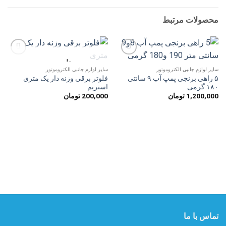
محصولات مرتبط
ناموجود
افزودن
افزودن
به
به
سایر لوازم جانبی الکتروموتور
سایر لوازم جانبی الکتروموتور
علاقه
علاقه
۵ راهی برنجی پمپ آب ۹ سانتی
فلوتر برقی وزنه دار یک متری
مندی
مندی
۱۸۰ گرمی
استریم
ها
ها
1,200,000
تومان
200,000
تومان
تماس با ما