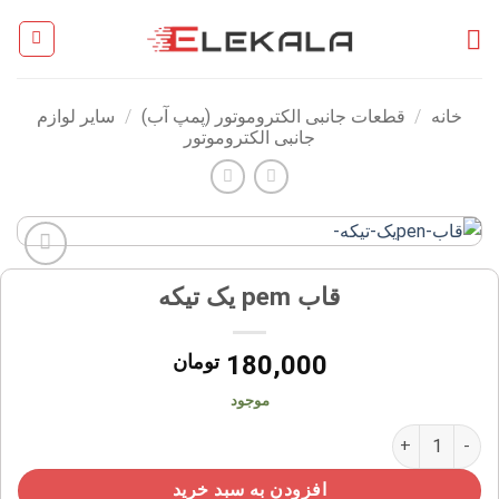
Ski
t
conten
خانه
/
قطعات جانبی الکتروموتور (پمپ آب)
/
سایر لوازم
جانبی الکتروموتور
افزودن
قاب pem یک تیکه
به
علاقه
مندی
180,000
تومان
ها
موجود
قاب pem یک تیکه عدد
افزودن به سبد خرید