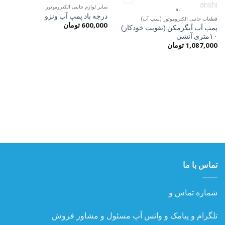
سایر لوازم جانبی الکتروموتور
ناموجود
افزودن
افزودن
درجه باد پمپ آب ونزو
به
به
قطعات جانبی الکتروموتور (پمپ آب)
600,000
تومان
علاقه
علاقه
پمپ آب آبگرمکن (تقویت خودکار)
مندی
مندی
۱۰متری آنشی
ها
ها
1,087,000
تومان
تماس با ما
شماره تماس و
تلگرام و پیامک و واتس آپ مسئول و مشاور فروش