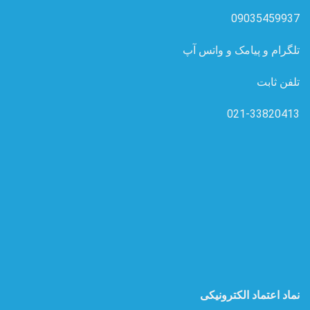
09035459937
تلگرام و پیامک و واتس آپ
تلفن ثابت
021-33820413
نماد اعتماد الکترونیکی