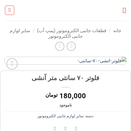
Ski
t
conten
خانه
/
قطعات جانبی الکتروموتور (پمپ آب)
/
سایر لوازم
جانبی الکتروموتور
افزودن
فلوتر ۷۰ سانتی متر آنشی
به
علاقه
مندی
180,000
تومان
ها
ناموجود
دسته:
سایر لوازم جانبی الکتروموتور