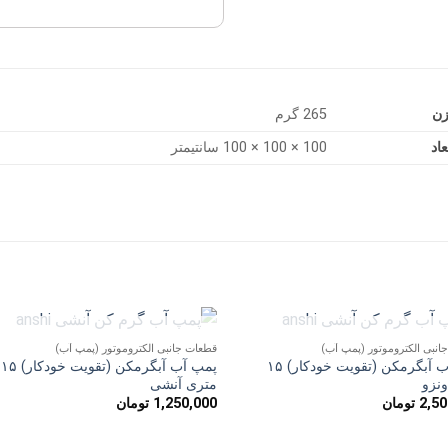
زن
265 گرم
عاد
100 × 100 × 100 سانتیمتر
ناموجود
ناموجود
انبی الکتروموتور (پمپ آب)
قطعات جانبی الکتروموتور (پمپ آب)
افزودن
افزو
پمپ آب آبگرمکن (تقویت خودکار) ۱۵
پمپ آب آبگرمکن (تقویت خودکار) ۱۵
به
به
نزو
متری آنشی
علاقه
علاق
2,50
تومان
1,250,000
تومان
مندی
مند
ها
ها