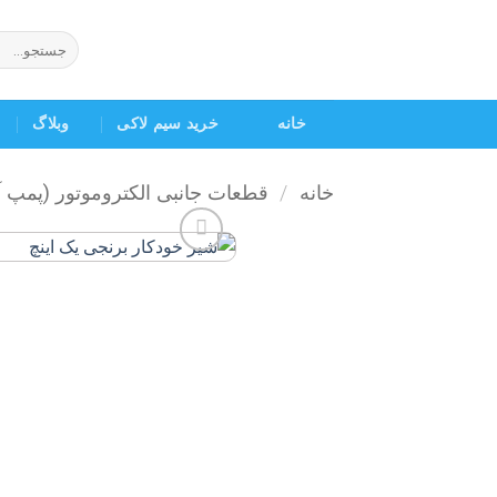
Ski
t
جستجو
برای:
conten
خانه
خرید سیم لاکی
وبلاگ
خانه
/
قطعات جانبی الکتروموتور (پمپ 