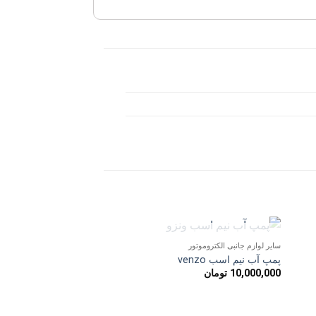
ناموجود
سایر لوازم جانبی الکتروموتور
دن
افزودن
پمپ آب نیم اسب venzo
به
10,000,000
تومان
ه
علاقه
ی
مندی
ها