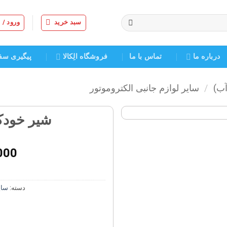
سبد خرید
ورود /
درباره ما
تماس با ما
فروشگاه الِکالا
پیگیری سف
آب)
/
سایر لوازم جانبی الکتروموتور
شیر خودکا
افزودن
به
000
علاقه
مندی
ها
دسته:
سای