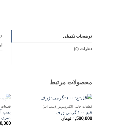
و
توضیحات تکمیلی
اب
نظرات (0)
محصولات مرتبط
قطعات جانبی الکتروموتور (پمپ آب)
قطعات ج
افزودن
قلع ۱۰۰ گرمی ژرف
به
متری و
1,500,000
تومان
علاقه
0,000
مندی
ها