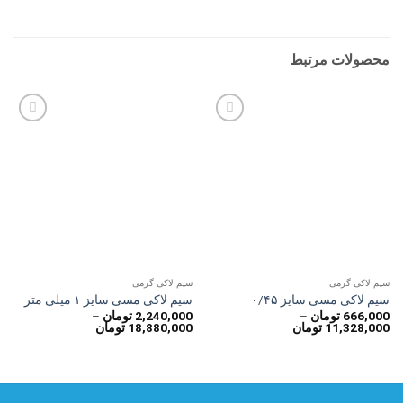
محصولات مرتبط
سیم لاکی گرمی
سیم لاکی گرمی
افزودن
افزودن
سیم لاکی مسی سایز ۰/۴۵
سیم لاکی مسی سایز ۱ میلی متر
به
به
666,000
تومان
–
2,240,000
تومان
–
علاقه
علاقه
محدوده
محدوده
11,328,000
تومان
18,880,000
تومان
مندی
مندی
قیمت:
قیمت:
ها
ها
666,000 تومان
2,240,000 تومان
تا
تا
11,328,000 تومان
18,880,000 تومان
تماس با ما
شماره تماس و
تلگرام و پیامک و واتس آپ مسئول و مشاور فروش
09035459937