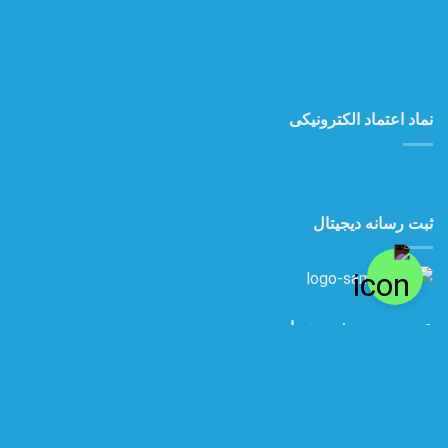
ثبت رسانه دیجیتال
عضو رسمی شهر همیار
ثبت شکایات
تماس با ما
قوانین و مقررات
تمام حقوق برای اِلِکالا محفوظ است.
((طراحی و سئو محمدظهوری نیا))