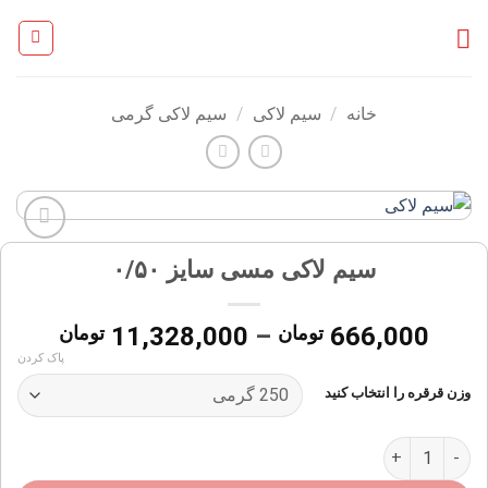
Ski
t
conten
خانه
/
سیم لاکی
/
سیم لاکی گرمی
افزودن
سیم لاکی مسی سایز ۰/۵۰
به
علاقه
مندی
محدود
666,000
تومان
–
11,328,000
تومان
ها
قیمت:
پاک کردن
وزن قرقره را انتخاب کنید
تا
328,000
سیم لاکی مسی سایز ۰/۵۰ عدد