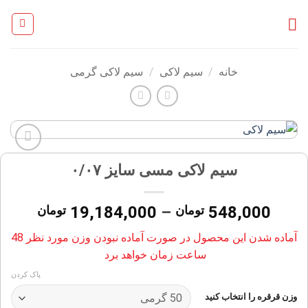
Ski
t
conten
خانه
/
سیم لاکی
/
سیم لاکی گرمی
افزودن
سیم لاکی مسی سایز ۰/۰۷
به
علاقه
مندی
محدود
548,000
تومان
–
19,184,000
تومان
ها
قیمت:
آماده شدن این محصول در صورت آماده نبودن وزن مورد نظر 48
ساعت زمان خواهد برد
تا
184,000
پاک کردن
وزن قرقره را انتخاب کنید