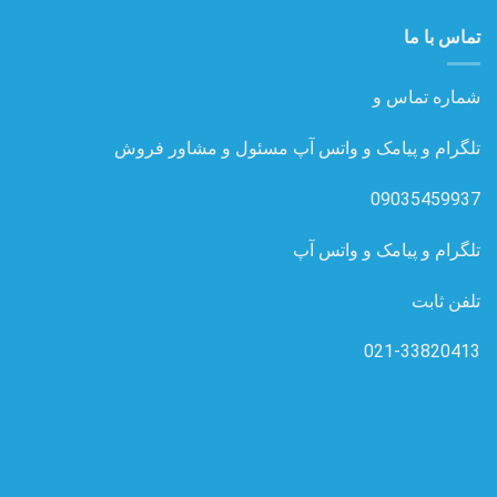
تماس با ما
شماره تماس و
تلگرام و پیامک و واتس آپ مسئول و مشاور فروش
09035459937
تلگرام و پیامک و واتس آپ
تلفن ثابت
021-33820413