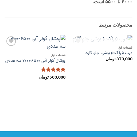
۴۰۰۰ تا ۵۵۰۰ است.
محصولات مرتبط
ناموجود
قطعات کولر
افزودن
افزودن
درب (براکت) بوشی جلو کاوه
به
به
قطعات کولر
علاقه
علاقه
370,000
تومان
پوشال کولر آبی ۶۵۰۰-۷۰۰۰ سه عددی
مندی
مندی
ها
ها
امتیاز
5
از
500,000
تومان
5