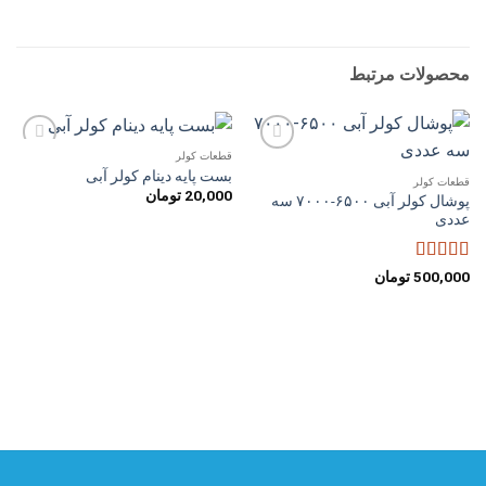
محصولات مرتبط
قطعات کولر
افزودن
افزودن
بست پایه دینام کولر آبی
به
به
قطعات کولر
20,000
تومان
علاقه
علاقه
پوشال کولر آبی ۶۵۰۰-۷۰۰۰ سه
مندی
مندی
عددی
ها
ها
امتیاز
5
از 5
500,000
تومان