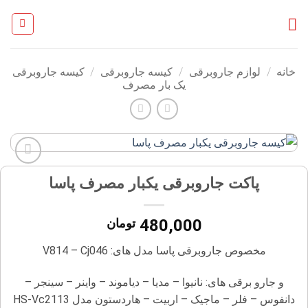
Ski
t
conten
خانه
/
لوازم جاروبرقی
/
کیسه جاروبرقی
/
کیسه جاروبرقی
یک بار مصرف
افزودن
پاکت جاروبرقی یکبار مصرف پاسا
به
علاقه
مندی
480,000
تومان
ها
مخصوص جاروبرقی پاسا مدل های: V814 – Cj046
و جارو برقی های: نانیوا – مدیا – دیاموند – واینر – سینجر –
دانفوس – فلر – ماجیک – اربیت – هاردستون مدل HS-Vc2113