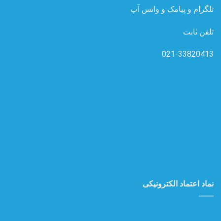
تلگرام و پیامک و واتس آپ
تلفن ثابت
021-33820413
نماد اعتماد الکترونیکی