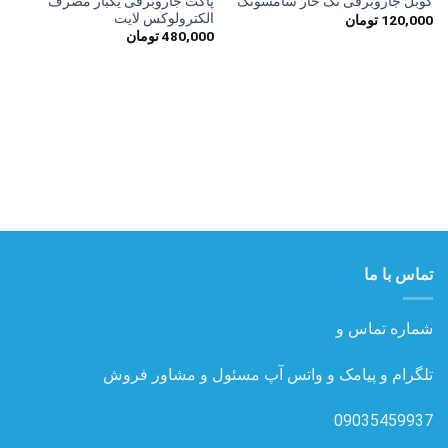
پاکت جاروبرقی یکبار مصرف
کوبل جاروبرقی تک خار سامسونگ
مندی
مندی
الکترولوکس لایت
120,000
تومان
ها
ها
480,000
تومان
تماس با ما
شماره تماس و
تلگرام و پیامک و واتس آپ مسئول و مشاور فروش
09035459937