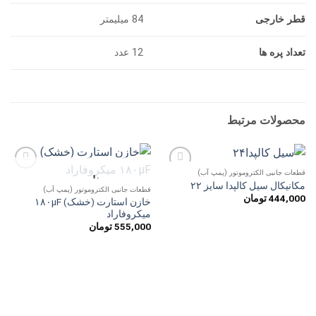
قطر خارجی
84 میلیمتر
تعداد پره ها
12 عدد
محصولات مرتبط
قطعات جانبی الکتروموتور (پمپ آب)
ناموجود
افزودن
افزودن
مکانیکال سیل کالپدا سایز ۲۲
به
به
قطعات جانبی الکتروموتور (پمپ آب)
444,000
تومان
علاقه
علاقه
خازن استارت (خشک) ۱۸۰µF
مندی
مندی
میکروفاراد
ها
ها
555,000
تومان