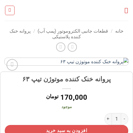
Ski
t
conten
خانه
/
قطعات جانبی الکتروموتور (پمپ آب)
/
پروانه خنک
کننده پلاستیکی
افزودن
پروانه خنک کننده موتوژن تیپ ۶۳
به
علاقه
مندی
170,000
تومان
ها
موجود
پروانه خنک کننده موتوژن تیپ ۶۳ عدد
افزودن به سبد خرید