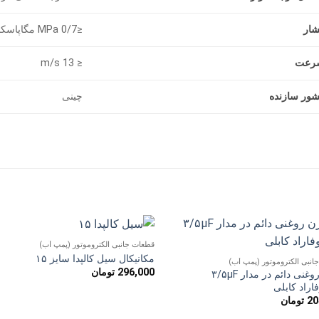
شار
≤0/7 MPa مگاپاسکال
رعت
≤ m/s 13
ور سازنده
چینی
قطعات جانبی الکتروموتور (پمپ آب)
افزودن
افزو
مکانیکال سیل کالپدا سایز ۱۵
انبی الکتروموتور (پمپ آب)
به
به
296,000
تومان
خازن روغنی دائم در مدار ۳/۵µF
علاقه
علاق
مندی
مند
اراد کابلی
ها
ها
20
تومان