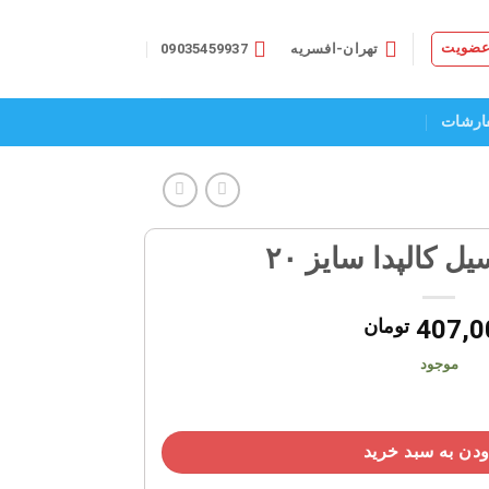
 عضویت
تهران-افسریه
09035459937
ارشات
ل کالپدا سایز ۲۰
407,0
تومان
موجود
دن به سبد خرید