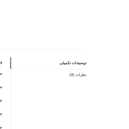
و
توضیحات تکمیلی
س
نظرات (0)
س
ج
حد
حد