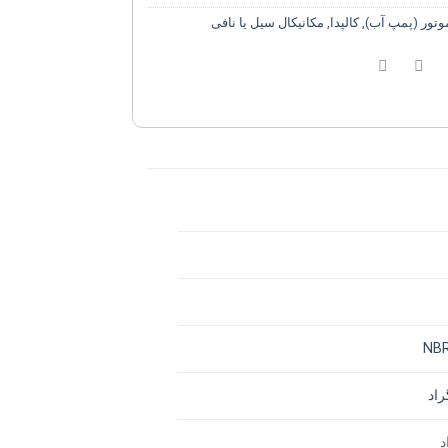
وتور (پمپ آب)
,
کالپدا
,
مکانیکال سیل یا نافی