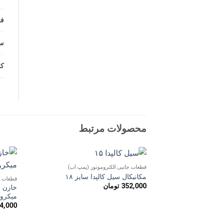
ف
س
کش
محصولات مرتبط
قطعات جانبی الکتروموتور (پمپ آب)
افزودن
مکانیکال سیل کالپدا سایز ۱۸
قطعات ج
به
352,000
تومان
علاقه
مندی
میکروف
ها
4,000