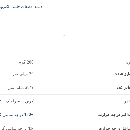
دسته:
قطعات جانبی الکتروم
زن
200 گرم
ایز شفت
20 میلی متر
ایز کف
30/9 میلی متر
نس
کربن – سرامیک – NBR
اکثر درجه حرارت
+150 درجه سانتی گراد
اقل درجه حرارت
-40 درجه سانتی گراد