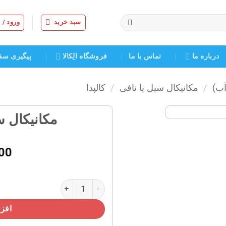
سبد خرید
ورود /
درباره ما
تماس با ما
فروشگاه الِکالا
پیگیری سف
آب)
/
مکانیکال سیل یا نافی
/
کالپدا
مکانیکال سی
افزودن
به
00
علاقه
مندی
ها
مکانیکال سیل کالپدا سایز ۲۰ عدد
افزو