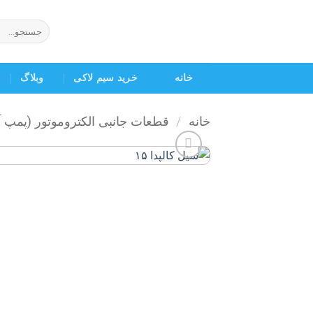
Ski
t
جستجو
برای:
conten
خانه
خرید سیم لاکی
وبلاگ
خانه
/
قطعات جانبی الکتروموتور (پمپ 