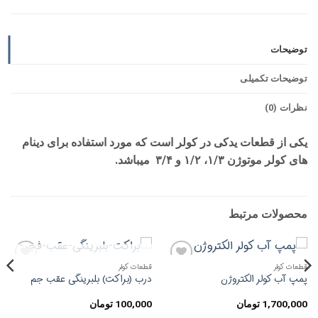
توضیحات
توضیحات تکمیلی
نظرات (0)
یکی از قطعات یدکی در کولر است که مورد استفاده برای دینام
های کولر موتوژن ۱/۳، ۱/۲ و ۳/۴ میباشد.
محصولات مرتبط
ناموجود
قطعات کولر
قطعات کولر
افزودن
افزودن
پمپ آب کولر الکتروژن
درب (براکت) بلبرینگی عقب جم
به
به
علاقه
علاقه
مندی
مندی
1,700,000
تومان
100,000
تومان
ها
ها