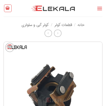
Ski
t
conten
خانه
/
قطعات کولر
/
کولر آبی و سلولزی
افزودن
به
علاقه
مندی
ها