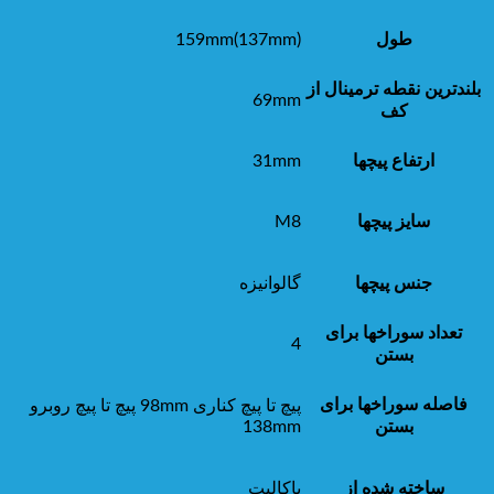
طول
159mm(137mm)
بلندترین نقطه ترمینال از
69mm
کف
ارتفاع پیچها
31mm
سایز پیچها
M8
جنس پیچها
گالوانیزه
تعداد سوراخها برای
4
بستن
فاصله سوراخها برای
پیچ تا پیچ کناری 98mm پیچ تا پیچ روبرو
بستن
138mm
ساخته شده از
باکالیت