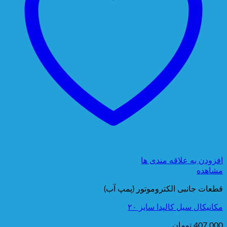
افزودن به علاقه مندی ها
مشاهده
قطعات جانبی الکتروموتور (پمپ آب)
مکانیکال سیل کالپدا سایز ۲۰
407,000
تومان