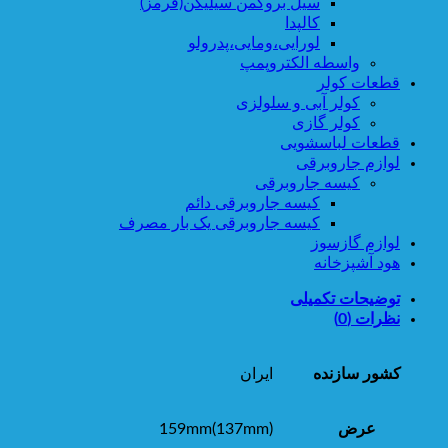
سیل بروگمن سیلیکن(قرمز)
کالپدا
لورایی،ومایی،پدرولو
واسطه الکتروپمپ
قطعات کولر
کولر آبی و سلولزی
کولر گازی
قطعات لباسشویی
لوازم جاروبرقی
کیسه جاروبرقی
کیسه جاروبرقی دائم
کیسه جاروبرقی یک بار مصرف
لوازم گازسوز
هود آشپزخانه
توضیحات تکمیلی
نظرات (0)
کشور سازنده
ایران
عرض
159mm(137mm)