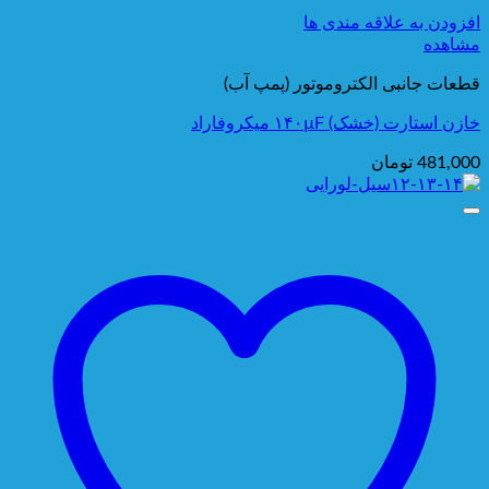
افزودن به علاقه مندی ها
مشاهده
قطعات جانبی الکتروموتور (پمپ آب)
خازن استارت (خشک) ۱۴۰µF میکروفاراد
481,000
تومان