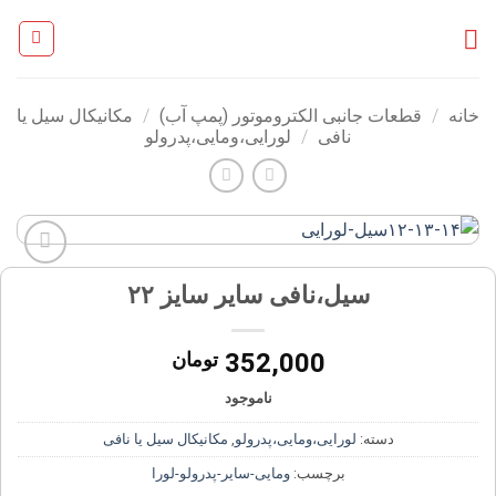
Ski
t
conten
خانه
/
قطعات جانبی الکتروموتور (پمپ آب)
/
مکانیکال سیل یا
نافی
/
لورایی،ومایی،پدرولو
افزودن
سیل،نافی سایر سایز ۲۲
به
علاقه
مندی
352,000
تومان
ها
ناموجود
دسته:
لورایی،ومایی،پدرولو
,
مکانیکال سیل یا نافی
برچسب:
ومایی-سایر-پدرولو-لورا