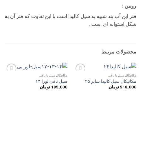
روبین :
فنر این آب بند شبیه به سیل کالپدا است با این تفاوت که فنر آن به
شکل استوانه ای است .
محصولات مرتبط
مکانیکال سیل یا نافی
مکانیکال سیل یا نافی
افزودن
افزودن
مکانیکال سیل کالپدا سایز ۲۵
سیل نافی لورا ۱۳
به
به
518,000
تومان
185,000
تومان
علاقه
علاقه
مندی
مندی
ها
ها