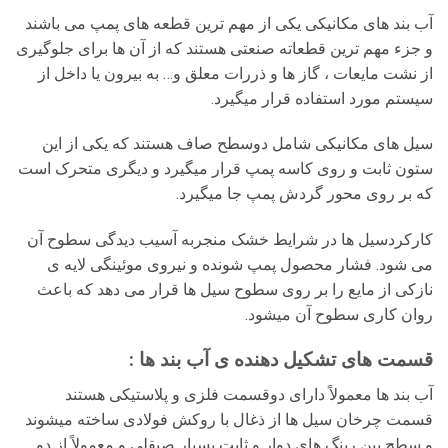
آب بند های مکانیکی یکی از مهم ترین قطعه های پمپ می باشند
و جزء مهم ترین قطعاته صنعتی هستند که از آن ها برای جلوگیری
از نشت مایعات ، گاز ها و ذررات معلق و… به بیرون یا داخل از
سیستم مورد استفاده قرار میگیرد.
سیل های مکانیکی شامل دوسطح صاف هستند که یکی از این
ستون ثابت و روی کاسه پمپ قرار میگیرد و دیگری متحرک است
که بر روی محور گردش پمپ جا میگیرد.
کارکردسیل ها در شرایط خشک منجربه آسیب دیدگی سطوح آن
می شود. فشار محصول پمپ شونده و نیروی موئینگی لایه ی
نازکی از مایع را بر روی سطوح سیل ها قرار می دهد که باعث
روان کاری سطوح آن میشود.
قسمت های تشکیل دهنده ی آب بند ها :
آب بند ها معمولاً دارای دوقسمت فلزی و پلاستیکی هستند
قسمت چرخان سیل ها از ذغال با روکش فولادی ساخته میشوند
و سطح بین رینگ های دوار و ثابت بسیار صیقلی و معمولاً از دو