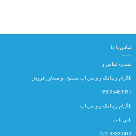
تماس با ما
شماره تماس و
تلگرام و پیامک و واتس آپ مسئول و مشاور فروش
09035459937
تلگرام و پیامک و واتس آپ
تلفن ثابت
021-33820413