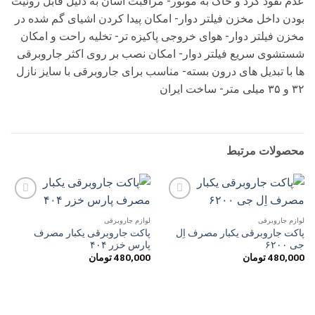
عدم نفوذ گرد و خاک به موتور- مراقبت آسان به دلیل قابل روئیت
بودن داخل مخزن فیلتر دوار- امکان پیدا کردن اشیای گم شده در
مخزن فیلتر دوار- هوای خروجی پاکیزه تر- تخلیه راحت و امکان
شستشوی سریع فیلتر دوار- امکان نصب بر روی اکثر جاروبرقی
ها با تبدیل های درون بسته- مناسب برای جاروبرقی با سایز نازل
۳۲ و ۳۵ میلی متر- ساخت ایران
محصولات مرتبط
افزودن
افزودن
به
به
لوازم جاروبرقی
لوازم جاروبرقی
علاقه
علاقه
پاکت جاروبرقی یکبار مصرف اِل
پاکت جاروبرقی یکبار مصرف
مندی
مندی
جی ۶۲۰۰
پارس خزر ۴۰۴
ها
ها
480,000
تومان
480,000
تومان