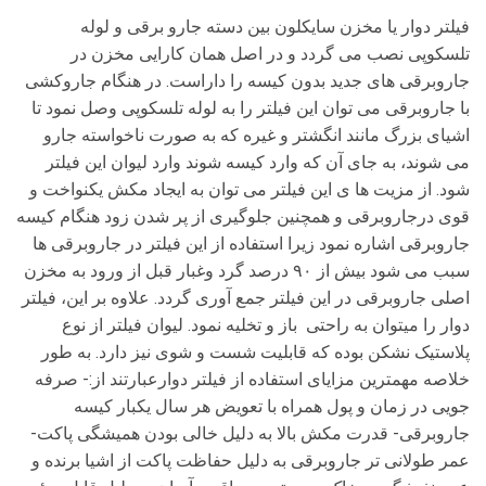
فیلتر دوار یا مخزن سایکلون بین دسته جارو برقی و لوله
تلسکوپی نصب می گردد و در اصل همان کارایی مخزن در
جاروبرقی های جدید بدون کیسه را داراست. در هنگام جاروکشی
با جاروبرقی می توان این فیلتر را به لوله تلسکوپی وصل نمود تا
اشیای بزرگ مانند انگشتر و غیره که به صورت ناخواسته جارو
می شوند، به جای آن که وارد کیسه شوند وارد لیوان این فیلتر
شود. از مزیت ها ی این فیلتر می توان به ایجاد مکش یکنواخت و
قوی درجاروبرقی و همچنین جلوگیری از پر شدن زود هنگام کیسه
جاروبرقی اشاره نمود زیرا استفاده از این فیلتر در جاروبرقی ها
سبب می شود بیش از ۹۰ درصد گرد وغبار قبل از ورود به مخزن
اصلی جاروبرقی در این فیلتر جمع آوری گردد. علاوه بر این، فیلتر
دوار را میتوان به راحتی باز و تخلیه نمود. لیوان فیلتر از نوع
پلاستیک نشکن بوده که قابلیت شست و شوی نیز دارد. به طور
خلاصه مهمترین مزایای استفاده از فیلتر دوارعبارتند از:- صرفه
جویی در زمان و پول همراه با تعویض هر سال یکبار کیسه
جاروبرقی- قدرت مکش بالا به دلیل خالی بودن همیشگی پاکت-
عمر طولانی تر جاروبرقی به دلیل حفاظت پاکت از اشیا برنده و