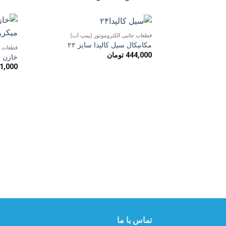
قطعات جانبی الکتروموتور (پمپ آب)
افزودن
مکانیکال سیل کالپدا سایز ۲۲
قطعات ج
به
444,000
تومان
علاقه
خازن استار
مندی
1,000
ها
تماس با ما