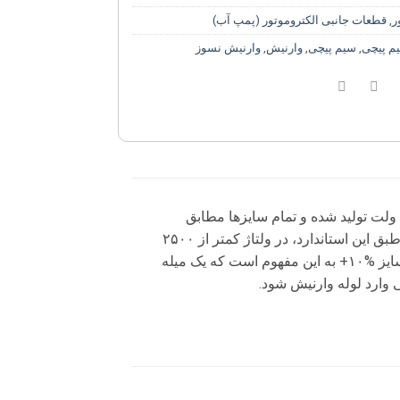
ر
,
قطعات جانبی الکتروموتور (پمپ آب)
یم پیچی
,
سیم پیچی
,
وارنیش
,
وارنیش نسوز
لازم به توضیح است که لوله وارنیش های برند SANTI با استاندارد ۲۵۰۰ ولت تولید شده و تمام سایزها مطابق
استاندارد %۱۰+ بوده و دارای برگه مشخصات فنی تایید شده می باشند. طبق این استاندارد، در ولتاژ کمتر از ۲۵۰۰
نباید شکست ولتاژ در هیچ نقطه ای از سطح وارنیش رخ دهد. استاندارد سایز %۱۰+ به این مفهوم است که یک میله