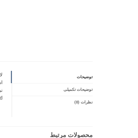
توضیحات
توضیحات تکمیلی
۱٫۱d (به قطر ده درصد 
نظرات (0)
محصولات مرتبط