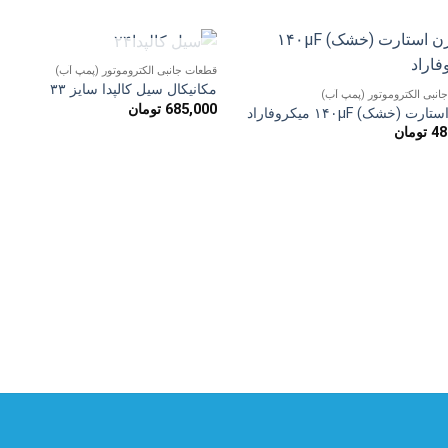
ناموجود
قطعات جانبی الکتروموتور (پمپ آب)
افزودن
افزو
مکانیکال سیل کالپدا سایز ۳۳
انبی الکتروموتور (پمپ آب)
به
به
685,000
تومان
علاقه
علاق
ت (خشک) ۱۴۰µF میکروفاراد
مندی
مند
48
تومان
ها
ها