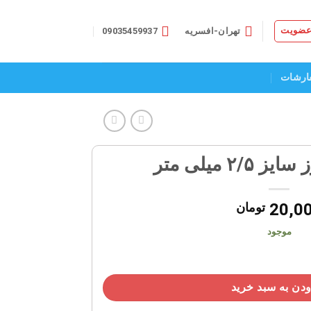
 عضویت
تهران-افسریه
09035459937
ارشات
۲ میلی متر
20,0
تومان
موجود
دن به سبد خرید