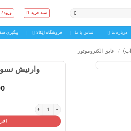
سبد خرید
ورود /
درباره ما
تماس با ما
فروشگاه الِکالا
پیگیری سف
آب)
/
عایق الکتروموتور
وارنیش نسوز سایز /۵
افزودن
به
00
علاقه
مندی
ها
وارنیش نسوز سایز ۲/۵ میلی متر عدد
افزو