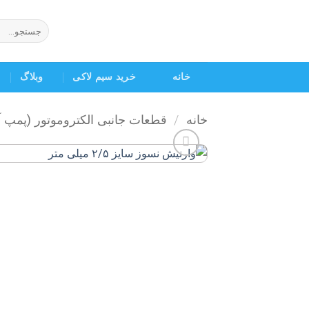
Ski
t
جستجو
برای:
conten
خانه
خرید سیم لاکی
وبلاگ
خانه
/
قطعات جانبی الکتروموتور (پمپ 