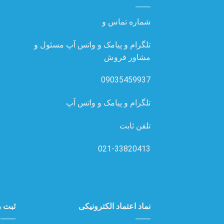
شماره تماس و
تلگرام و پیامک و واتس آپ مسئول و
مشاور فروش
09035459937
تلگرام و پیامک و واتس آپ
تلفن ثابت
021-33820413
نماد اعتماد الکترونیکی
ثبت ر