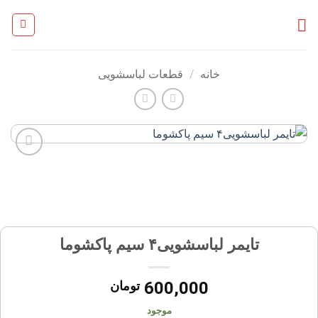
Ski
t
conten
خانه
/
قطعات لباسشویی
افزودن
به
علاقه
مندی
ها
تایمر لباسشویی۴ سیم پاکشوما
600,000
تومان
موجود