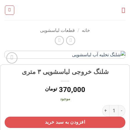
Ski
t
conten
خانه
/
قطعات لباسشویی
افزودن
شلنگ خروجی لباسشویی ۳ متری
به
علاقه
مندی
370,000
تومان
ها
موجود
شلنگ خروجی لباسشویی ۳ متری عدد
افزودن به سبد خرید