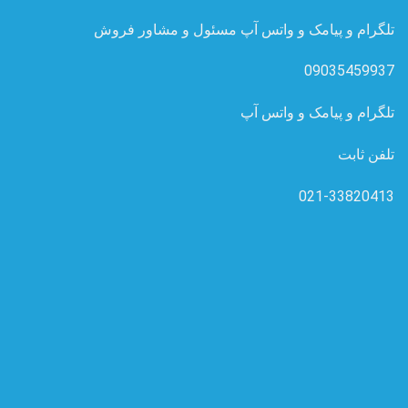
تلگرام و پیامک و واتس آپ مسئول و مشاور فروش
09035459937
تلگرام و پیامک و واتس آپ
تلفن ثابت
021-33820413