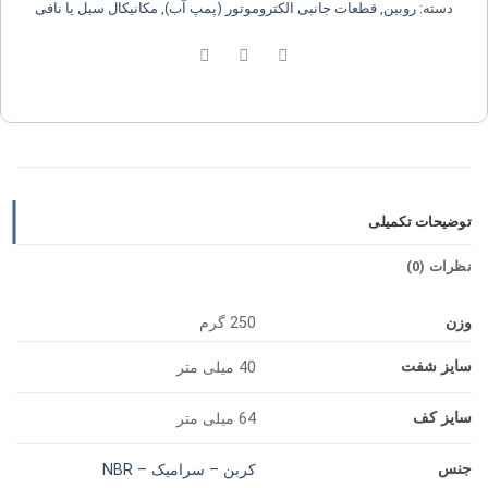
دسته:
روبین
,
قطعات جانبی الکتروموتور (پمپ آب)
,
مکانیکال سیل یا نافی
توضیحات تکمیلی
نظرات (0)
وزن
250 گرم
سایز شفت
40 میلی متر
سایز کف
64 میلی متر
جنس
کربن – سرامیک – NBR