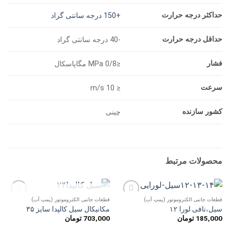
حداکثر درجه حرارت
+150 درجه سانتی گراد
حداقل درجه حرارت
-40 درجه سانتی گراد
فشار
≤0/8 MPa مگاپاسکال
سرعت
≤ m/s 10
کشور سازنده
چینی
محصولات مرتبط
ناموجود
قطعات جانبی الکتروموتور (پمپ آب)
قطعات جانبی الکتروموتور (پمپ آب)
افزودن
افزودن
سیل،نافی لورا ۱۲
مکانیکال سیل کالپدا سایز ۳۵
به
به
185,000
تومان
703,000
تومان
علاقه
علاقه
مندی
مندی