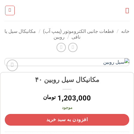
Ski
t
conten
خانه
/
قطعات جانبی الکتروموتور (پمپ آب)
/
مکانیکال سیل یا
نافی
/
روبین
افزودن
مکانیکال سیل روبین ۴۰
به
علاقه
مندی
1,203,000
تومان
ها
موجود
افزودن به سبد خرید