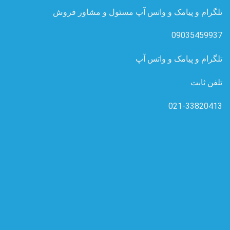
تلگرام و پیامک و واتس آپ مسئول و مشاور فروش
09035459937
تلگرام و پیامک و واتس آپ
تلفن ثابت
021-33820413