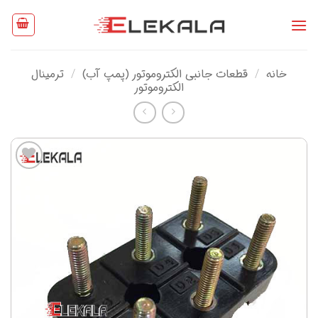
Ski
t
conten
خانه
/
قطعات جانبی الکتروموتور (پمپ آب)
/
ترمینال
الکتروموتور
افزودن
به
علاقه
مندی
ها