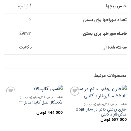
جنس پیچها
گالوانیزه
تعداد سوراخها برای بستن
2
فاصله سوراخها برای بستن
29mm
ساخته شده از
باکالیت
محصولات مرتبط
قطعات جانبی الکتروموتور (پمپ آب)
افزودن
افزودن
مکانیکال سیل کالپدا سایز ۲۲
به
به
قطعات جانبی الکتروموتور (پمپ آب)
علاقه
علاقه
خازن روغنی دائم در مدار ۵۵µF
مندی
مندی
444,000
تومان
میکروفاراد کابلی
ها
ها
657,000
تومان