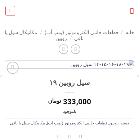
Ski
t
conten
خانه
/
قطعات جانبی الکتروموتور (پمپ آب)
/
مکانیکال سیل یا
نافی
/
روبین
افزودن
سیل روبین ۱۹
به
علاقه
مندی
333,000
تومان
ها
ناموجود
دسته:
روبین
,
قطعات جانبی الکتروموتور (پمپ آب)
,
مکانیکال سیل یا نافی