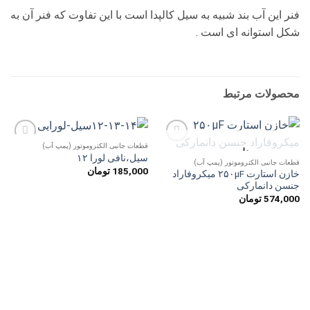
فنر این آب بند شبیه به سیل کالپدا است با این تفاوت که فنر آن به
شکل استوانه ای است .
محصولات مرتبط
قطعات جانبی الکتروموتور (پمپ آب)
ناموجود
افزودن
افزودن
سیل،نافی لورا ۱۲
به
به
قطعات جانبی الکتروموتور (پمپ آب)
185,000
تومان
علاقه
علاقه
خازن استارت ۲۵۰µF میکروفاراد
مندی
مندی
جنسن دانمارکی
ها
ها
574,000
تومان