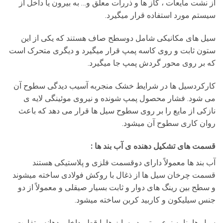
از نشت مایعات ، گاز ها و ذررات معلق و… به بیرون یا داخل از
سیستم مورد استفاده قرار میگیرد.
سیل های مکانیکی شامل دوسطح صاف هستند که یکی از این
ستون ثابت و روی کاسه پمپ قرار میگیرد و دیگری متحرک است
که بر روی محور گردش پمپ جا میگیرد.
کارکردسیل ها در شرایط خشک منجربه آسیب دیدگی سطوح آن
می شود. فشار محصول پمپ شونده و نیروی موئینگی لایه ی
نازکی از مایع را بر روی سطوح سیل ها قرار می دهد که باعث
روان کاری سطوح آن میشود.
قسمت های تشکیل دهنده ی آب بند ها :
آب بند ها معمولاً دارای دوقسمت فلزی و پلاستیکی هستند
قسمت چرخان سیل ها از ذغال با روکش فولادی ساخته میشوند
و سطح بین رینگ های دوار و ثابت بسیار صیقلی و معمولاً از دو
جنس سیلیکون و کاربید کربن ساخته میشود.
سیل ها بنا به نوع موتور در سایز ها با قطر داخلی دهانه متفاوت