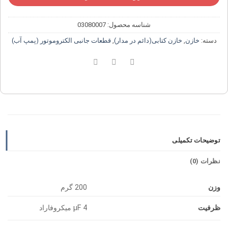
شناسه محصول:
03080007
دسته:
خازن
,
خازن کتابی(دائم در مدار)
,
قطعات جانبی الکتروموتور (پمپ آب)
توضیحات تکمیلی
نظرات (0)
وزن
200 گرم
ظرفیت
4 µF میکروفاراد