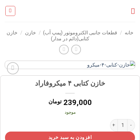
Ski
t
conten
خانه
/
قطعات جانبی الکتروموتور (پمپ آب)
/
خازن
/
خازن
کتابی(دائم در مدار)
افزودن
خازن کتابی ۴ میکروفاراد
به
علاقه
مندی
239,000
تومان
ها
موجود
خازن کتابی ۴ میکروفاراد عدد
افزودن به سبد خرید