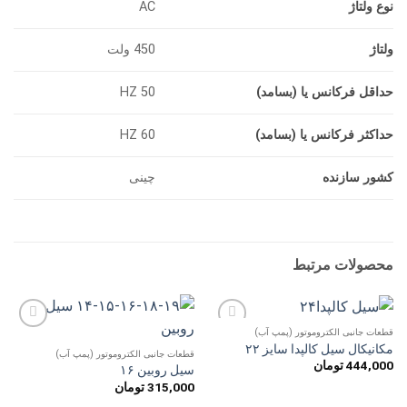
نوع ولتاژ
AC
ولتاژ
450 ولت
حداقل فرکانس یا (بسامد)
50 HZ
حداکثر فرکانس یا (بسامد)
60 HZ
کشور سازنده
چینی
محصولات مرتبط
قطعات جانبی الکتروموتور (پمپ آب)
افزودن
افزودن
مکانیکال سیل کالپدا سایز ۲۲
به
به
قطعات جانبی الکتروموتور (پمپ آب)
444,000
تومان
علاقه
علاقه
سیل روبین ۱۶
مندی
مندی
315,000
تومان
ها
ها