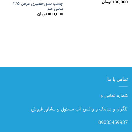
علاقه
علاقه
130,000
تومان
چسب نسوزحصیری عرض ۲/۵
مندی
مندی
سانتی متر
ها
ها
800,000
تومان
تماس با ما
شماره تماس و
تلگرام و پیامک و واتس آپ مسئول و مشاور فروش
09035459937