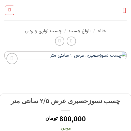
Ski
t
conten
خانه
انواع چسب
چسب نواری و رولی
/
/
افزودن
به
علاقه
مندی
ها
چسب نسوزحصیری عرض ۲/۵ سانتی متر
800,000
تومان
موجود