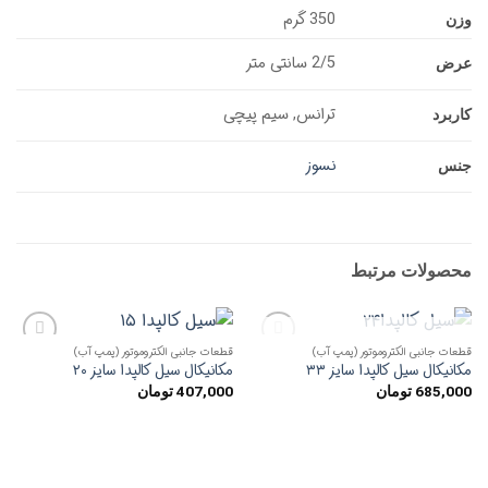
350 گرم
وزن
2/5 سانتی متر
عرض
ترانس, سیم پیچی
کاربرد
نسوز
جنس
محصولات مرتبط
ناموجود
قطعات جانبی الکتروموتور (پمپ آب)
قطعات جانبی الکتروموتور (پمپ آب)
افزودن
افزودن
مکانیکال سیل کالپدا سایز ۳۳
مکانیکال سیل کالپدا سایز ۲۰
به
به
علاقه
علاقه
685,000
تومان
407,000
تومان
مندی
مندی
ها
ها