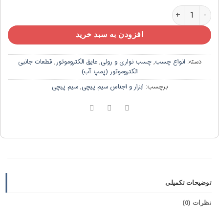
چسب نسوزحصیری عرض ۲/۵ سانتی متر عدد
افزودن به سبد خرید
دسته:
انواع چسب
,
چسب نواری و رولی
,
عایق الکتروموتور
,
قطعات جانبی
الکتروموتور (پمپ آب)
برچسب:
ابزار و اجناس سیم پیچی
,
سیم پیچی
توضیحات تکمیلی
نظرات (0)