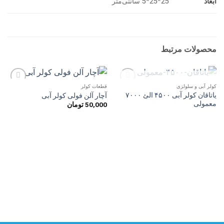
ابعاد
25*25*5 سانتی‌متر
محصولات مرتبط
ناموجود
کولر آبی و سلولزی
قطعات کولر
افزودن
افزودن
یاتاقان کولر آبی ۴۵۰۰ الئ ۷۰۰۰
آچار آلن فولی کولر آبی
به
به
معمولی
50,000
تومان
علاقه
علاقه
مندی
مندی
ها
ها