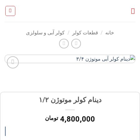
Ski
t
conten
خانه
/
قطعات کولر
/
کولر آبی و سلولزی
افزودن
به
علاقه
مندی
ها
دینام کولر موتوژن ۱/۲
4,800,000
تومان