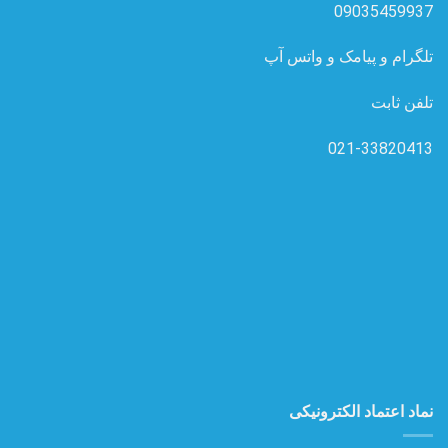
09035459937
تلگرام و پیامک و واتس آپ
تلفن ثابت
021-33820413
نماد اعتماد الکترونیکی