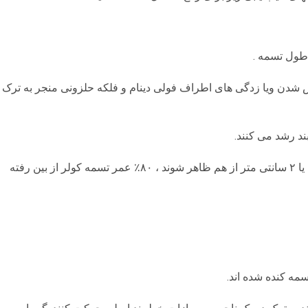
طول تسمه .
 شدن ویا زدگی های اطراف فولی دینام و فلکه حلزونی منجر به ترک
د رشد می کنند.
به عنوان یک قاعده ، اگر ترک ها به فاصله ۱ یا ۲ سانتی متر از هم ظاهر شوند ، ۸۰٪ عمر تسمه کولر از بین رفته
سمه کنده شده اند.