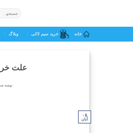
Ski
t
جستجو
برای:
conten
خانه
خرید سیم لاکی
وبلاگ
علت خرا
نوشته شده
۰۸
آبان