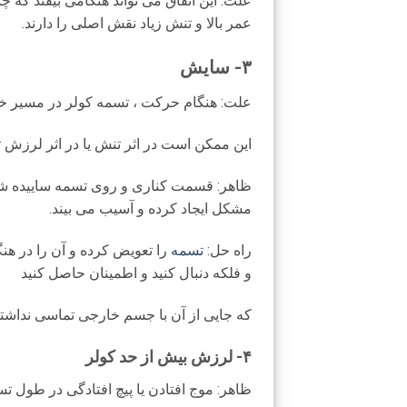
علت: این اتفاق می تواند هنگامی بیفتد که چ
عمر بالا و تنش زیاد نقش اصلی را دارند.
۳- سایش
علت: هنگام حرکت ، تسمه کولر در مسیر خود
این ممکن است در اثر تنش یا در اثر لرزش تس
ظاهر: قسمت کناری و روی تسمه ساییده شد
مشکل ایجاد کرده و آسیب می بیند.
راه حل:
تسمه
را تعویض کرده و آن را در ه
و فلکه دنبال کنید و اطمینان حاصل کنید
که جایی از آن با جسم خارجی تماسی نداشته
۴- لرزش بیش از حد کولر
ظاهر: موج افتادن یا پیچ افتادگی در طول 