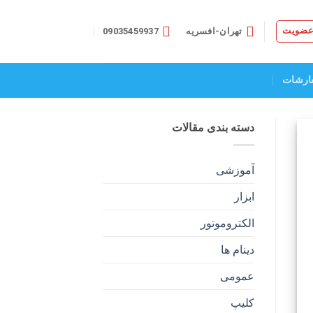
 عضویت
تهران-افسریه
09035459937
ارشات
دسته بندی مقالات
آموزشی
ابزار
الکتروموتور
دینام ها
عمومی
کلیپ