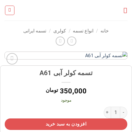
Ski
t
conten
خانه
/
انواع تسمه
/
کولری
/
تسمه ایرانی
افزودن
تسمه کولر آبی A61
به
علاقه
مندی
350,000
تومان
ها
موجود
تسمه کولر آبی A61 عدد
افزودن به سبد خرید