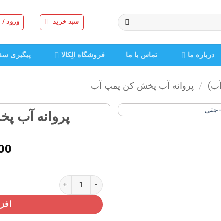
سبد خرید
ورود /
درباره ما
تماس با ما
فروشگاه الِکالا
پیگیری سف
آب)
/
پروانه آب پخش کن پمپ آب
پروانه آب پخ
افزودن
به
00
علاقه
مندی
ها
پروانه آب پخش کن جتی رویال ۱۲ عدد
افزو