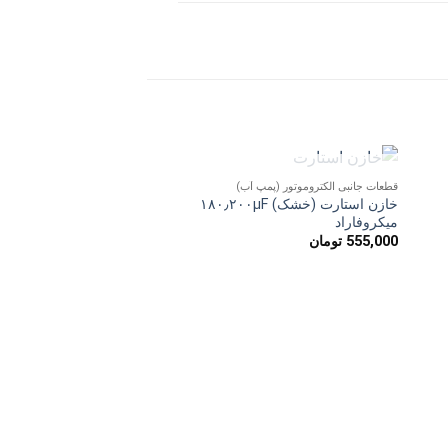
ناموجود
قطعات جانبی الکتروموتور (پمپ آب)
دن
افزودن
خازن استارت (خشک) ۱۸۰٫۲۰۰µF
به
میکروفاراد
ه
علاقه
555,000
تومان
ی
مندی
ها
قطعات جانبی الکتروموتور (پم
کابلی