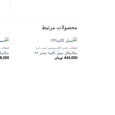
محصولات مرتبط
قطعات جانبی الکتروموتور (پمپ آب)
قطعات ج
افزودن
مکانیکال سیل کالپدا سایز ۲۲
مکانیکا
به
444,000
تومان
8,000
علاقه
مندی
ها