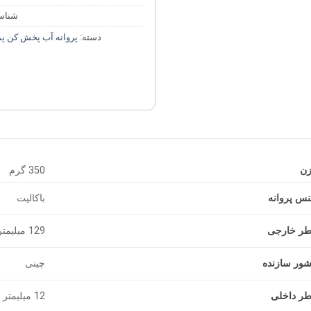
شناس
دسته:
پروانه آب پخش کن پ
زن
350 گرم
س پروانه
باکالیت
طر خارجی
129 میلیمتر
ور سازنده
چینی
ر داخلی
12 میلیمتر