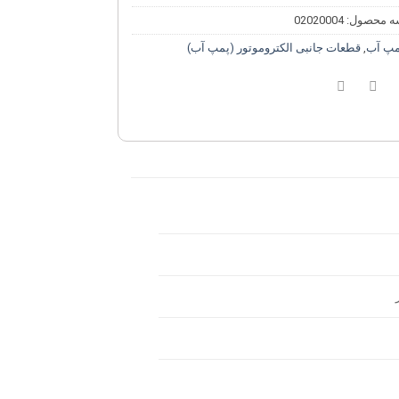
ه محصول:
02020004
مپ آب
,
قطعات جانبی الکتروموتور (پمپ آب)