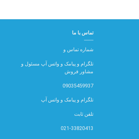
تماس با ما
شماره تماس و
تلگرام و پیامک و واتس آپ مسئول و
مشاور فروش
09035459937
تلگرام و پیامک و واتس آپ
تلفن ثابت
021-33820413