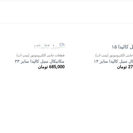
ناموجود
انبی الکتروموتور (پمپ آب)
قطعات جانبی الکتروموتور (پمپ آب)
افزودن
افزو
ل سیل کالپدا سایز ۱۴
مکانیکال سیل کالپدا سایز ۳۳
به
به
27
تومان
685,000
تومان
علاقه
علاق
مندی
مند
ها
ها