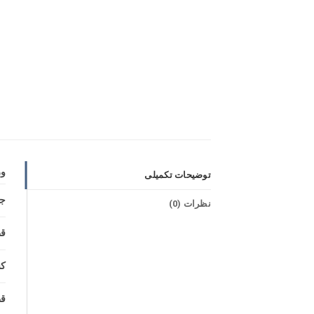
و
توضیحات تکمیلی
جن
نظرات (0)
ق
کش
قط