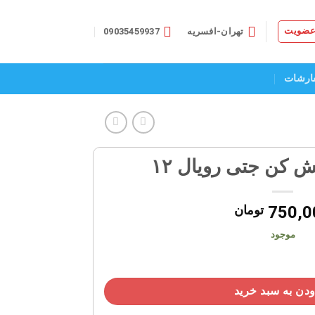
 عضویت
تهران-افسریه
09035459937
ارشات
ش کن جتی رویال ۱۲
750,0
تومان
موجود
دن به سبد خرید