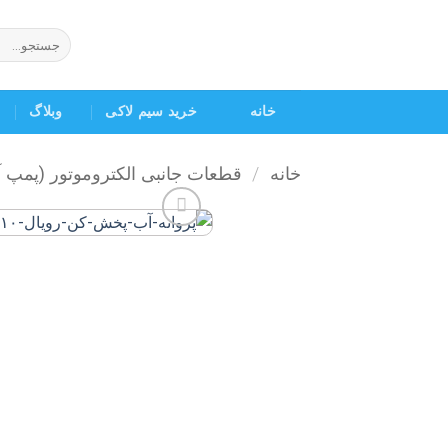
Ski
t
جستجو
برای:
conten
خانه
خرید سیم لاکی
وبلاگ
خانه
/
قطعات جانبی الکتروموتور (پمپ 