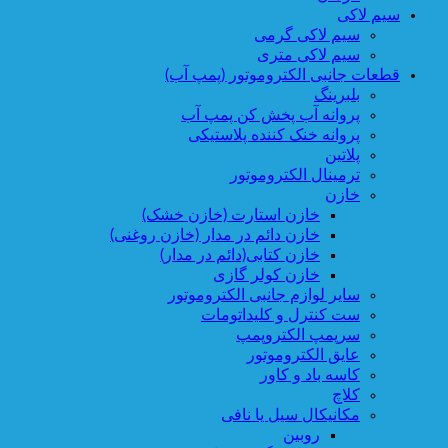
سیم لاکی
سیم لاکی گرمی
سیم لاکی متری
قطعات جانبی الکتروموتور (پمپ آب)
بلبرینگ
پروانه آب پخش کن پمپ آب
پروانه خنک کننده پلاستیکی
پلاتین
ترمینال الکتروموتور
خازن
خازن استارت (خازن خشک)
خازن دائم در مدار (خازن روغنی)
خازن کتابی(دائم در مدار)
خازن کولر گازی
سایر لوازم جانبی الکتروموتور
ست کنترل و کلیداتومات
سرپمپ الکتروپمپ
عایق الکتروموتور
کاسه باد و کاور
کلاچ
مکانیکال سیل یا نافی
روبین