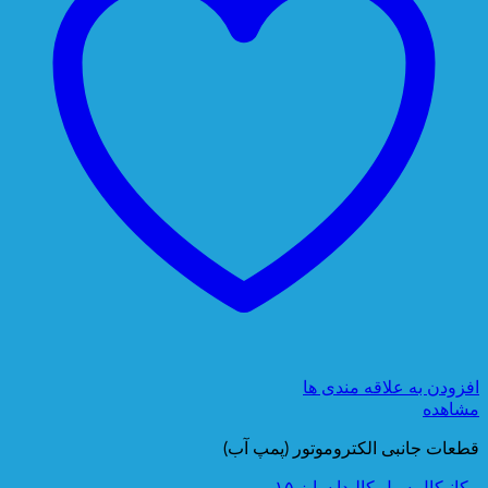
افزودن به علاقه مندی ها
مشاهده
قطعات جانبی الکتروموتور (پمپ آب)