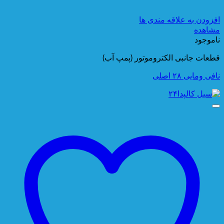
افزودن به علاقه مندی ها
مشاهده
ناموجود
قطعات جانبی الکتروموتور (پمپ آب)
نافی ومایی ۲۸ اصلی