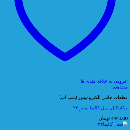
افزودن به علاقه مندی ها
مشاهده
قطعات جانبی الکتروموتور (پمپ آب)
مکانیکال سیل کالپدا سایز ۲۲
444,000
تومان