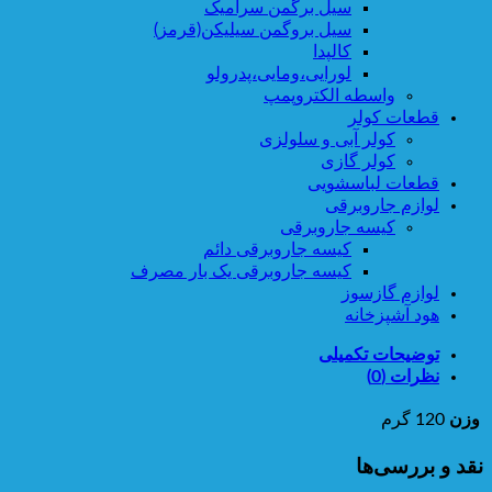
سیل برگمن سرامیک
سیل بروگمن سیلیکن(قرمز)
کالپدا
لورایی،ومایی،پدرولو
واسطه الکتروپمپ
قطعات کولر
کولر آبی و سلولزی
کولر گازی
قطعات لباسشویی
لوازم جاروبرقی
کیسه جاروبرقی
کیسه جاروبرقی دائم
کیسه جاروبرقی یک بار مصرف
لوازم گازسوز
هود آشپزخانه
توضیحات تکمیلی
نظرات (0)
وزن
120 گرم
نقد و بررسی‌ها