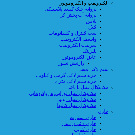
الکتروپمپ و الکتروموتور
پروانه خنک کننده پلاستیکی
پروانه آب پخش کن
پلاتین
کلاچ
ست کنترل و کلیداتومات
واسطه الکتروپمپ
سرپمپ الکتروپمپ
بلبرینگ
عایق الکتروموتور
وارنیش نسوز
سیم لاکی مسی
خرید سیم لاکی گرمی و کیلویی
خرید سیم لاکی متری
مکانیکال سیل یا نافی
مکانیکال سیل لورایی،پدرولا،ومایی
مکانیکال سیل روبین
مکانیکال سیل کالپدا
خازن
خازن استارت
خازن دائم در مدار
خازن کتابی