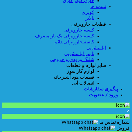
خازن کولر گازی
تسمه ها
کولری
بالابر
قطعات جاروبرقی
کیسه جاروبرقی
کیسه جاروبرقی یک بار مصرف
کیسه جاروبرقی دائم
لباسشویی
تایمر لباسشویی
شلنگ ورودی و خروجی
سایر لوازم و قطعات
لوازم گاز سوز
قطعات هود آشپزخانه
اتصالات آبی
پیگیری سفارشات
ورود / عضویت
×
شماره تماس ما
فروش