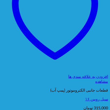
افزودن به علاقه مندی ها
مشاهده
قطعات جانبی الکتروموتور (پمپ آب)
سیل روبین ۱۶
315,000
تومان