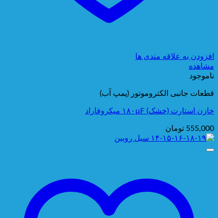
افزودن به علاقه مندی ها
مشاهده
ناموجود
قطعات جانبی الکتروموتور (پمپ آب)
خازن استارت (خشک) ۱۸۰µF میکروفاراد
555,000
تومان