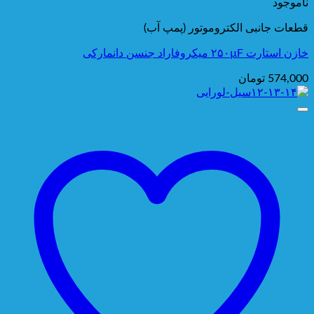
ناموجود
قطعات جانبی الکتروموتور (پمپ آب)
خازن استارت ۲۵۰µF میکروفاراد جنسن دانمارکی
574,000
تومان