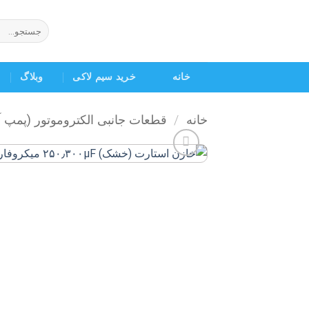
Ski
t
جستجو
برای:
conten
خانه
خرید سیم لاکی
وبلاگ
خانه
/
قطعات جانبی الکتروموتور (پمپ 