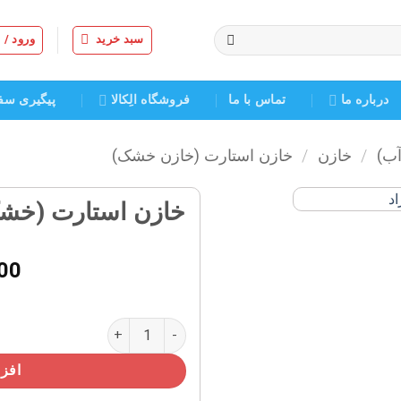
سبد خرید
ورود /
درباره ما
تماس با ما
فروشگاه الِکالا
پیگیری سف
آب)
/
خازن
/
خازن استارت (خازن خشک)
خازن استارت (خشک) ۲۵۰٫۳۰۰µF میکر
افزودن
به
00
علاقه
مندی
ها
خازن استارت (خشک) ۲۵۰٫۳۰۰µF میکروفاراد عدد
افزو