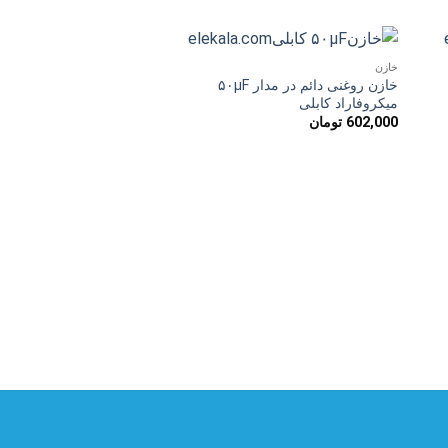
خازن
دن
افزودن
خازن روغنی دائم در مدار ۵۰µF
به
میکروفاراد کابلی
ه
علاقه
602,000
تومان
ی
مندی
ها
خازن
میکروفاراد کابلی
435,000
تومان