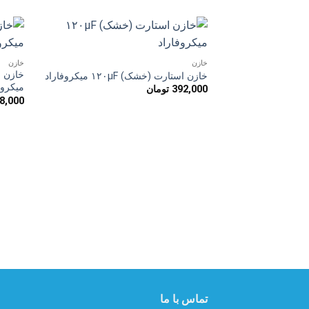
افزودن
خازن
خازن
به
علاقه
خازن استارت (خشک) ۱۲۰µF میکروفاراد
مندی
میکروف
392,000
تومان
ها
8,000
تماس با ما