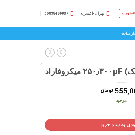
 عضویت
تهران-افسریه
09035459937
ارشات
وفاراد
555,0
تومان
موجود
دن به سبد خرید