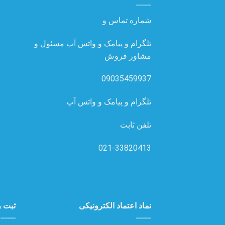
شماره تماس و
تلگرام و پیامک و واتس آپ مسئول و
مشاور فروش
09035459937
تلگرام و پیامک و واتس آپ
تلفن ثابت
021-33820413
نماد اعتماد الکترونیکی
ثبت ر