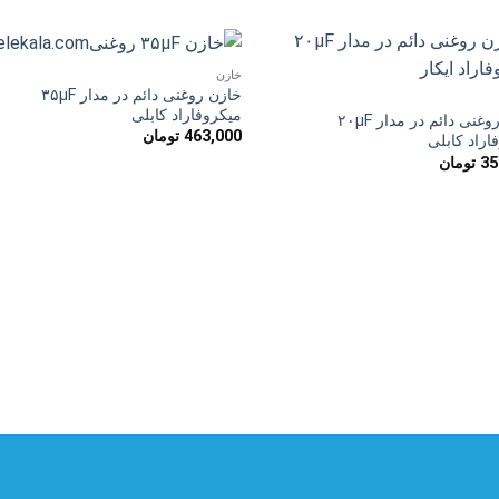
خازن
افزودن
افزو
خازن روغنی دائم در مدار ۳۵µF
به
به
میکروفاراد کابلی
خازن روغنی دائم در مدار ۲۰µF
علاقه
علاق
463,000
تومان
مندی
مند
اراد کابلی
ها
ها
35
تومان