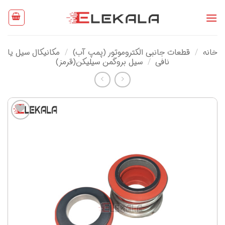
Ski
t
conten
خانه
/
قطعات جانبی الکتروموتور (پمپ آب)
/
مکانیکال سیل یا
نافی
/
سیل بروگمن سیلیکن(قرمز)
افزودن
به
علاقه
مندی
ها