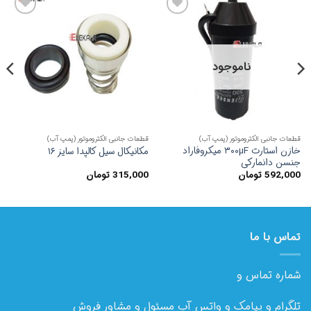
افزودن
افزودن
به
به
علاقه
علاقه
مندی
مندی
ها
ها
ناموجود
قطعات جانبی الکتروموتور (پمپ آب)
قطعات جانبی الکتروموتور (پمپ آب)
خازن استارت ۳۰۰µF میکروفاراد
مکانیکال سیل کالپدا سایز ۱۶
جنسن دانمارکی
592,000
تومان
315,000
تومان
تماس با ما
شماره تماس و
تلگرام و پیامک و واتس آپ مسئول و مشاور فروش