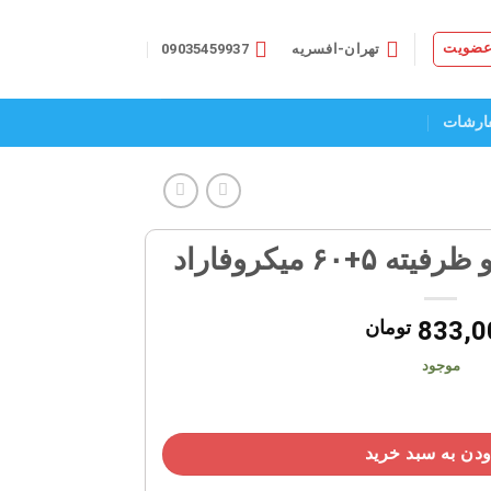
 عضویت
تهران-افسریه
09035459937
ارشات
۶۰ میکروفاراد
833,0
تومان
موجود
دن به سبد خرید