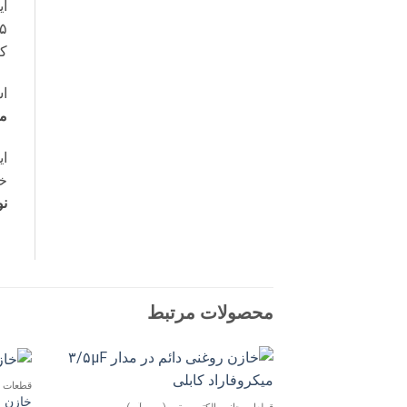
ای
کا
اس
می
ای
خ
نو
محصولات مرتبط
قطعات ج
افزودن