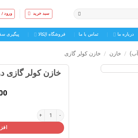
سبد خرید
ورود /
درباره ما
تماس با ما
فروشگاه الِکالا
پیگیری سف
آب)
/
خازن
/
خازن کولر گازی
خازن کولر گازی دو ظرفیته ۵+
افزودن
به
00
علاقه
مندی
ها
خازن کولر گازی دو ظرفیته ۵+۶۰ میکروفاراد عدد
افزو