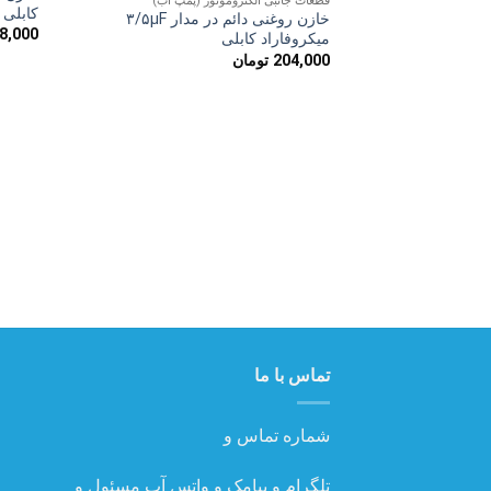
قطعات جانبی الکتروموتور (پمپ آب)
به
کابلی
خازن روغنی دائم در مدار ۳/۵µF
علاقه
8,000
مندی
میکروفاراد کابلی
ها
204,000
تومان
تماس با ما
شماره تماس و
تلگرام و پیامک و واتس آپ مسئول و