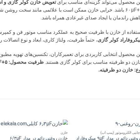
ن محصول می‌تواند گزینه‌ای مناسب برای
تعویض خازن کولر گازی و ا
۵+۶۰µF باشد. خرابی خازن ممکن است با علائمی مانند سخت روشن
هش راندمان یا ایجاد صدای غیرعادی همراه باشد.
تفاده از خازن با ظرفیت صحیح به عملکرد مناسب موتور فن و کمپرس
کروفاراد کولر گازی
، حتماً ظرفیت، ولتاژ کاری، ابعاد و نوع اتصالات 
ن محصول انتخابی کاربردی برای تعمیرکاران، تکنسین‌های تهویه مطبو
ازن دو ظرفیته مناسب برای کولر گازی هستند.
ع: خازن دو ظرفیته.
انبی الکتروموتور (پمپ آب)
خازن
افزودن
افزو
خازن روغنی دائم در مدار ۹µF میکروفاراد
خازن روغنی دائم در مدار ۶/۳µF