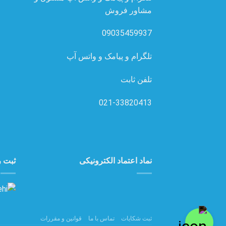
مشاور فروش
09035459937
تلگرام و پیامک و واتس آپ
تلفن ثابت
021-33820413
نماد اعتماد الکترونیکی
ثبت ر
ثبت شکایات
تماس با ما
قوانین و مقررات