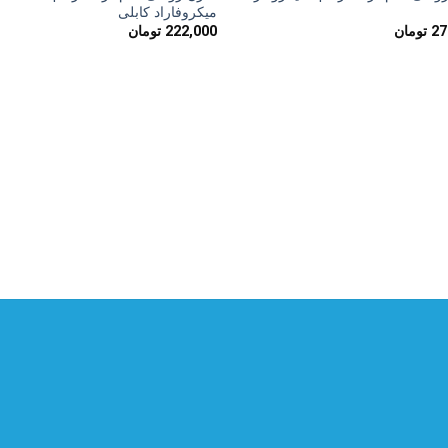
به
به
میکروفاراد کابلی
علاقه
علاق
27
تومان
222,000
تومان
مندی
مند
ها
ها