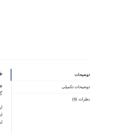
خا
توضیحات
خا
توضیحات تکمیلی
گا
نظرات (0)
ای
ا
ا