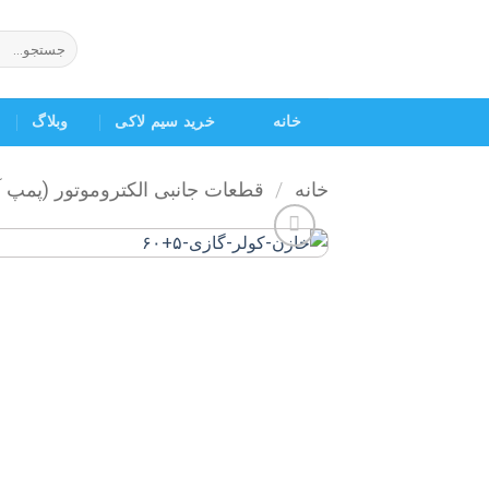
Ski
t
جستجو
برای:
conten
خانه
خرید سیم لاکی
وبلاگ
خانه
/
قطعات جانبی الکتروموتور (پمپ 