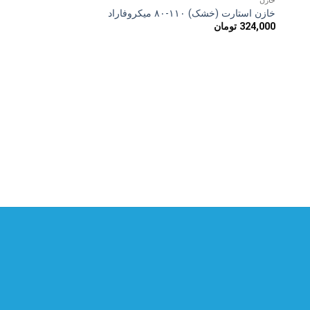
خازن
به
ه
علاقه
خازن استارت (خشک) ۱۱۰-۸۰ میکروفاراد
ی
مندی
324,000
تومان
ها
قطعات جانبی الکتروموتور (پم
کابلی
222,000
تومان