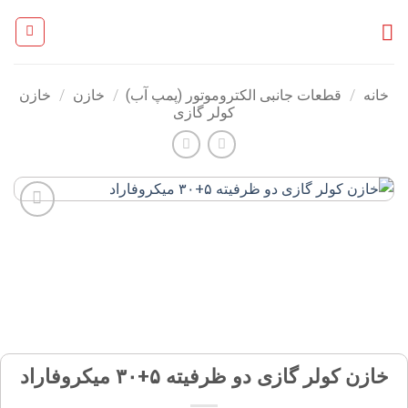
Ski
t
conten
خانه
/
قطعات جانبی الکتروموتور (پمپ آب)
/
خازن
/
خازن
کولر گازی
افزودن
به
علاقه
مندی
ها
خازن کولر گازی دو ظرفیته ۵+۳۰ میکروفاراد