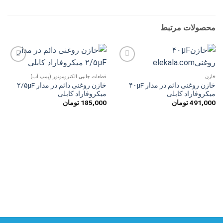
محصولات مرتبط
افزودن
افزودن
به
به
خازن
قطعات جانبی الکتروموتور (پمپ آب)
علاقه
علاقه
خازن روغنی دائم در مدار ۴۰µF
خازن روغنی دائم در مدار ۲/۵µF
مندی
مندی
میکروفاراد کابلی
میکروفاراد کابلی
ها
ها
491,000
تومان
185,000
تومان