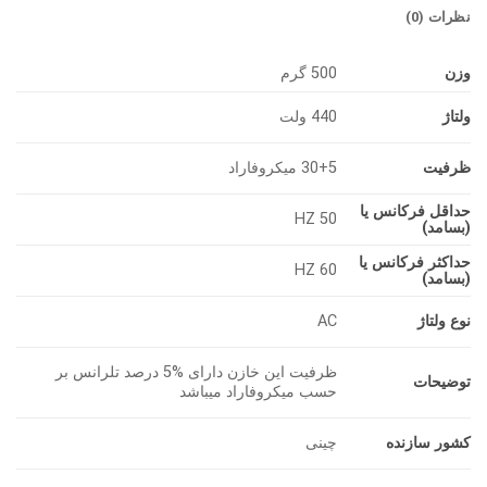
نظرات (0)
وزن
500 گرم
ولتاژ
440 ولت
ظرفیت
30+5 میکروفاراد
حداقل فرکانس یا
50 HZ
(بسامد)
حداکثر فرکانس یا
60 HZ
(بسامد)
نوع ولتاژ
AC
ظرفیت این خازن دارای %5 درصد تلرانس بر
توضیحات
حسب میکروفاراد میباشد
کشور سازنده
چینی