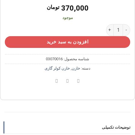
370,000
تومان
موجود
خازن کولر گازی دو ظرفیته ۵+۳۰ میکروفاراد عدد
افزودن به سبد خرید
شناسه محصول:
03070016
دسته:
خازن
,
خازن کولر گازی
توضیحات تکمیلی