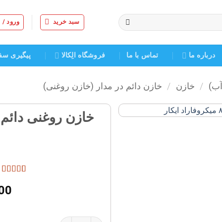
سبد خرید
ورود /
درباره ما
تماس با ما
فروشگاه الِکالا
پیگیری سف
آب)
/
خازن
/
خازن دائم در مدار (خازن روغنی)
افزودن
به
علاقه
مندی
ها
1
امتیازده
00
از 5 در
امتیازده
مشتری
خازن روغنی دائم در مدار ۸۰µF میکروفاراد کابلی عدد