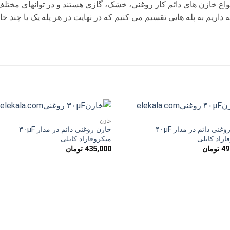
واع خازن های دائم کار روغنی، خشک، گازی هستند و در توانهای مخت
 داریم به پله هایی تقسیم می کنیم که در نهایت در هر پله یک یا چند خ
خازن
افزودن
افزو
خازن روغنی دائم در مدار ۴۰µF
خازن روغنی دائم در مدار ۳۰µF
به
به
اراد کابلی
میکروفاراد کابلی
علاقه
علاق
49
تومان
435,000
تومان
مندی
مند
ها
ها