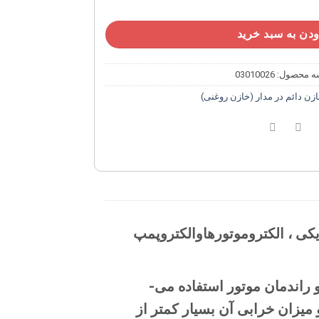
دن به سبد خرید
ه محصول:
03010026
زن دائم در مدار (خازن روغنی)
ی الکتریکی ، الکتروموتورهاوالکتروپمپ
خازن دائمی موتور تک فاز به منظور بهینه کردن گشتاور و راندمان موتور استفاده می­
میزان خرابی آن بسیار کمتر از