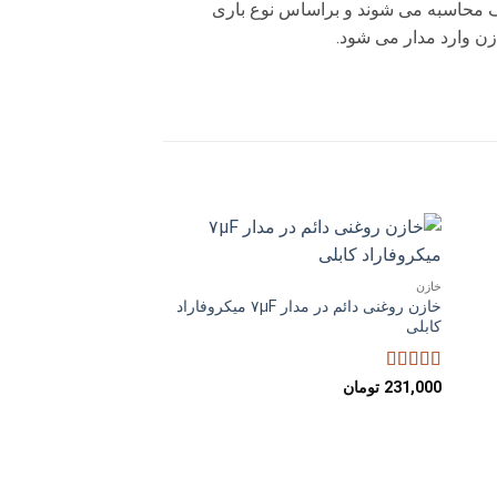
لف محاسبه می شوند و براساس نوع باری
ازن وارد مدار می شود.
دن
افزودن
خازن
به
خازن روغنی دائم در مدار ۷µF میکروفاراد
ه
علاقه
ی
مندی
کابلی
ها
امتیاز
5
از 5
231,000
تومان