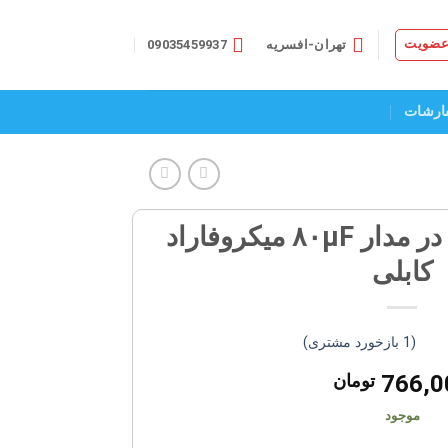
 عضویت
تهران-افسریه
09035459937
ارشات
خازن روغنی دائم در مدار ۸۰µF میکروفاراد
کابلی
(
1
بازخورد مشتری)
ی
5
766,0
تومان
ی
موجود