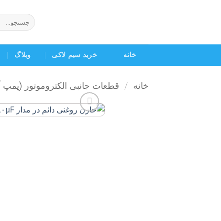
Ski
t
جستجو
برای:
conten
خانه
خرید سیم لاکی
وبلاگ
خانه
/
قطعات جانبی الکتروموتور (پمپ 