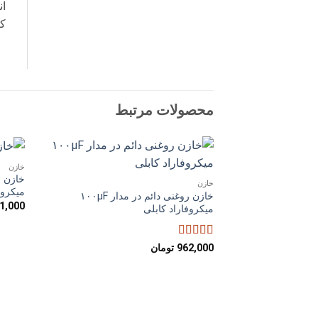
ان
که
محصولات مرتبط
خازن
افزودن
خازن
به
میکروف
خازن روغنی دائم در مدار ۱۰۰µF
علاقه
1,000
مندی
میکروفاراد کابلی
ها
امتیاز
5
از 5
962,000
تومان