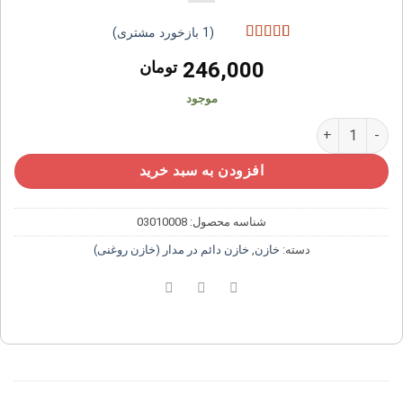
(
1
بازخورد مشتری)
1
امتیازدهی
5
246,000
تومان
از 5 در
امتیازدهی
مشتری
موجود
خازن روغنی دائم در مدار ۱۰µF میکروفاراد کابلی عدد
افزودن به سبد خرید
شناسه محصول:
03010008
دسته:
خازن
,
خازن دائم در مدار (خازن روغنی)