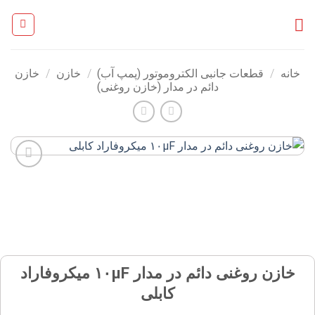
Ski
t
conten
خانه
/
قطعات جانبی الکتروموتور (پمپ آب)
/
خازن
/
خازن
دائم در مدار (خازن روغنی)
افزودن
به
علاقه
مندی
ها
خازن روغنی دائم در مدار ۱۰µF میکروفاراد
کابلی