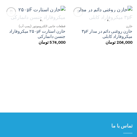
ناموجود
ناموجود
افزودن
افزودن
به
به
خازن
قطعات جانبی الکتروموتور (پمپ آب)
علاقه
علاقه
خازن روغنی دائم در مدار ۳µF
خازن استارت ۲۵۰µF میکروفاراد
مندی
مندی
میکروفاراد کابلی
جنسن دانمارکی
ها
ها
204,000
تومان
574,000
تومان
تماس با ما