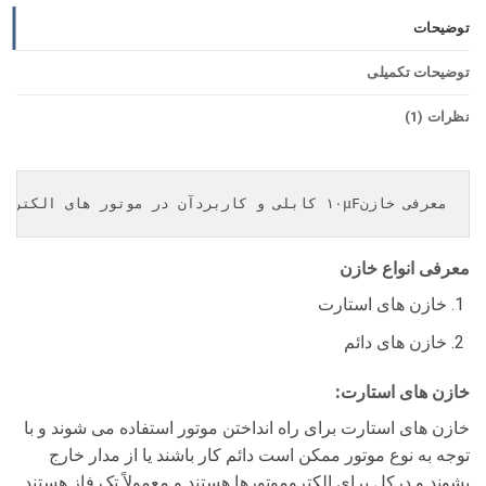
توضیحات
توضیحات تکمیلی
نظرات (1)
معرفی خازن۱۰µF کابلی و کاربردآن در موتور های الکتریکی ، الکتروموتورهاوالکتروپمپ ها و موارد مصرفی.
معرفی انواع خازن
خازن های استارت
خازن های دائم
خازن های استارت:
خازن های استارت برای راه انداختن موتور استفاده می شوند و با
توجه به نوع موتور ممکن است دائم کار باشند یا از مدار خارج
بشوند و درکل برای الکتروموتورها هستند و معمولاً تک فاز هستند.