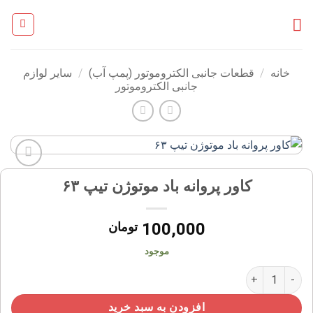
Ski
t
conten
خانه
/
قطعات جانبی الکتروموتور (پمپ آب)
/
سایر لوازم
جانبی الکتروموتور
افزودن
کاور پروانه باد موتوژن تیپ ۶۳
به
علاقه
مندی
100,000
تومان
ها
موجود
کاور پروانه باد موتوژن تیپ ۶۳ عدد
افزودن به سبد خرید