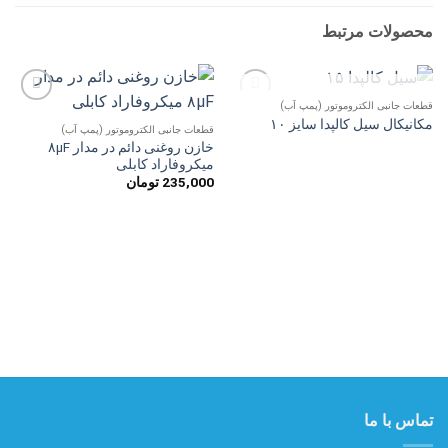
محصولات مرتبط
ناموجود
قطعات جانبی الکتروموتور (پمپ آب)
افزودن
افزودن
مکانیکال سیل کالپدا سایز ۱۰
به
به
قطعات جانبی الکتروموتور (پمپ آب)
علاقه
علاقه
خازن روغنی دائم در مدار ۸µF
مندی
مندی
میکروفاراد کابلی
ها
ها
235,000
تومان
تماس با ما