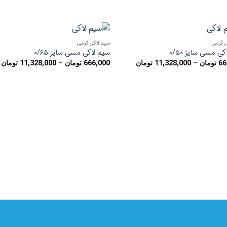
ی گرمی
سیم لاکی گرمی
افزودن
افزو
ی مسی سایز ۰/۵۰
سیم لاکی مسی سایز ۰/۶۵
به
به
محدوده
م
–
–
66
تومان
11,328,000
تومان
666,000
تومان
11,328,000
تومان
علاقه
علا
قیمت:
ق
مندی
مند
666,000 تومان
ها
ها
تا
ت
11,328,000 تومان
0