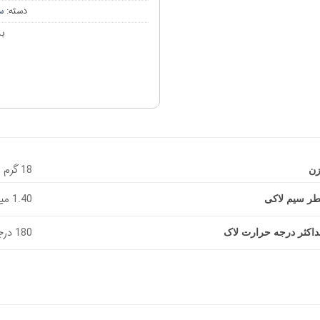
دسته:
س
ب
18 گرم
زن
1.40 میلیمتر
ر سیم لاکی
180 درجه سانتیگراد
اکثر درجه حرارت لاک