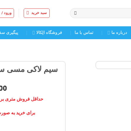
سبد خرید
ورود /
درباره ما
تماس با ما
فروشگاه الِکالا
پیگیری سف
سیم لاکی مسی سایز ۱/۹۰ میلی متر
افزودن
به
00
علاقه
مندی
حداقل فروش متری برای پیچیدن
ها
برای خرید به صورت