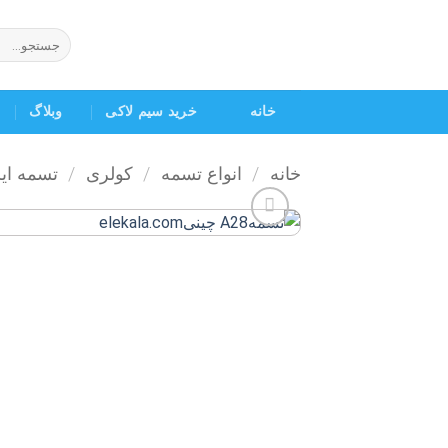
Ski
t
جستجو
برای:
conten
خانه
خرید سیم لاکی
وبلاگ
خانه
/
انواع تسمه
/
کولری
/
تسمه ای