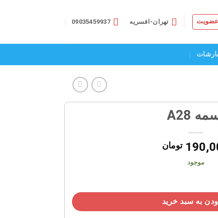
 عضویت
تهران-افسریه
09035459937
ارشات
مه A28
190,0
تومان
موجود
دن به سبد خرید