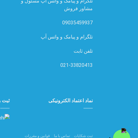
تلگرام و پیامک و واتس آپ مسئول و
مشاور فروش
09035459937
تلگرام و پیامک و واتس آپ
تلفن ثابت
021-33820413
نماد اعتماد الکترونیکی
ثبت ر
ثبت شکایات
تماس با ما
قوانین و مقررات