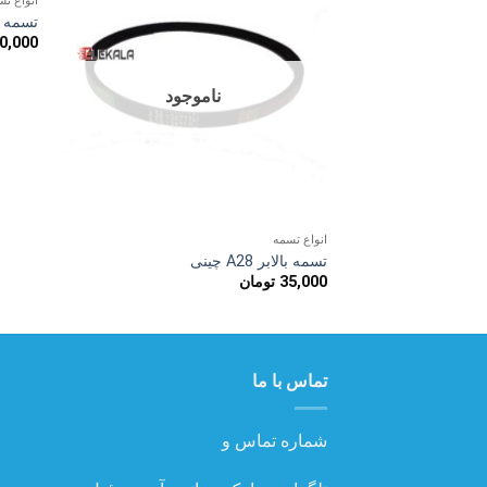
انواع ت
افزودن
تسمه کولر 
به
0,000
علاقه
مندی
ها
ناموجود
انواع تسمه
تسمه بالابر A28 چینی
35,000
تومان
تماس با ما
شماره تماس و