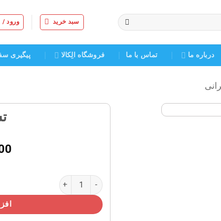
سبد خرید
ورود /
درباره ما
تماس با ما
فروشگاه الِکالا
پیگیری سف
رانی
تس
افزودن
به
00
علاقه
مندی
ها
تسمه A28 عدد
افزو