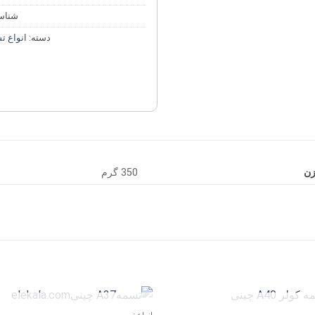
شناس
دسته:
انواع ت
زن
350 گرم