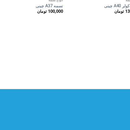
ناموجود
ناموجود
سمه
انواع تسمه
افزودن
افزو
A40 چینی
تسمه A37 چینی
به
به
13
تومان
100,000
تومان
علاقه
علاق
مندی
مند
ها
ها