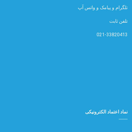
تلگرام و پیامک و واتس آپ
تلفن ثابت
021-33820413
نماد اعتماد الکترونیکی