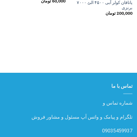
60,000
تومان
علاقه
علاقه
یاتاقان کولر آبی ۴۵۰۰ الئ ۷۰۰۰
مندی
مندی
برنزی
ها
ها
200,000
تومان
تماس با ما
شماره تماس و
تلگرام و پیامک و واتس آپ مسئول و مشاور فروش
09035459937