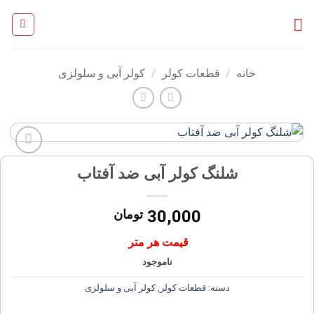
Ski
t
conten
خانه
/
قطعات کولر
/
کولر آبی و سلولزی
افزودن
شلنگ کولر آبی ضد آفتاب
به
علاقه
مندی
30,000
تومان
ها
قیمت هر متر
ناموجود
دسته:
قطعات کولر
,
کولر آبی و سلولزی