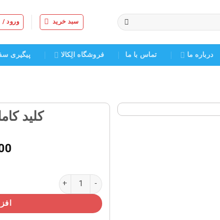
سبد خرید
ورود /
درباره ما
تماس با ما
فروشگاه الِکالا
پیگیری سف
کلید کام
افزودن
به
00
علاقه
مندی
ها
کلید کامل هود دو موتوره عدد
افزو