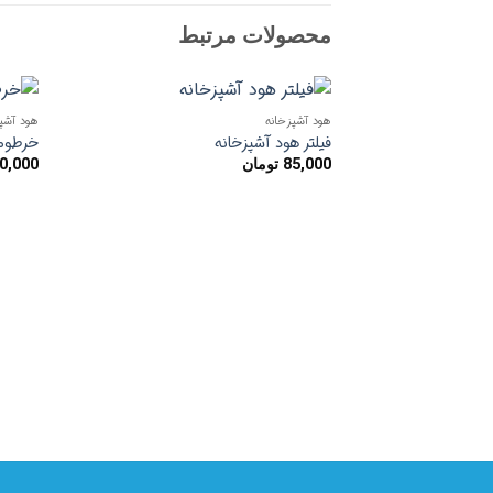
محصولات مرتبط
هود آشپزخانه
هود آشپ
افزودن
فیلتر هود آشپزخانه
خرطومی
به
85,000
تومان
0,000
علاقه
مندی
ها