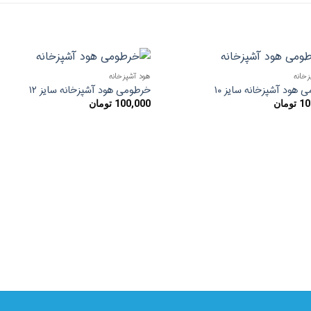
زخانه
هود آشپزخانه
افزودن
افزو
 هود آشپزخانه سایز ۱۰
خرطومی هود آشپزخانه سایز ۱۲
به
به
10
تومان
100,000
تومان
علاقه
علا
مندی
مند
ها
ها