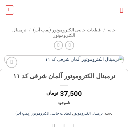
Ski
t
conten
خانه
/
قطعات جانبی الکتروموتور (پمپ آب)
/
ترمینال
الکتروموتور
افزودن
ترمینال الکتروموتور آلمان شرقی کد ۱۱
به
علاقه
مندی
37,500
تومان
ها
ناموجود
دسته:
ترمینال الکتروموتور
,
قطعات جانبی الکتروموتور (پمپ آب)