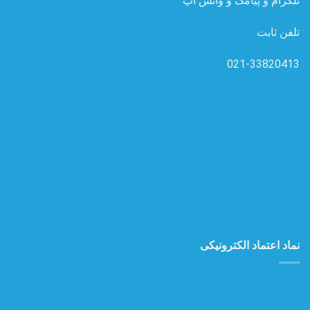
تلگرام و پیامک و واتس آپ
تلفن ثابت
021-33820413
نماد اعتماد الکترونیکی