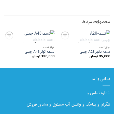
محصولات مرتبط
ناموجود
ناموجود
افزودن
افزودن
به
به
انواع تسمه
انواع تسمه
علاقه
علاقه
تسمه بالابر A28 چینی
تسمه کولر A43 چینی
مندی
مندی
35,000
تومان
130,000
تومان
ها
ها
تماس با ما
شماره تماس و
تلگرام و پیامک و واتس آپ مسئول و مشاور فروش