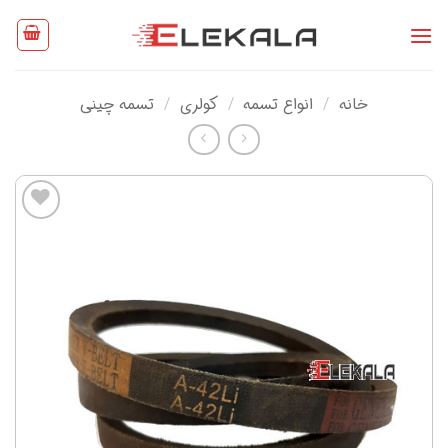
Ski
t
conten
خانه
/
انواع تسمه
/
کولری
/
تسمه چینی
افزودن
به
علاقه
مندی
ها