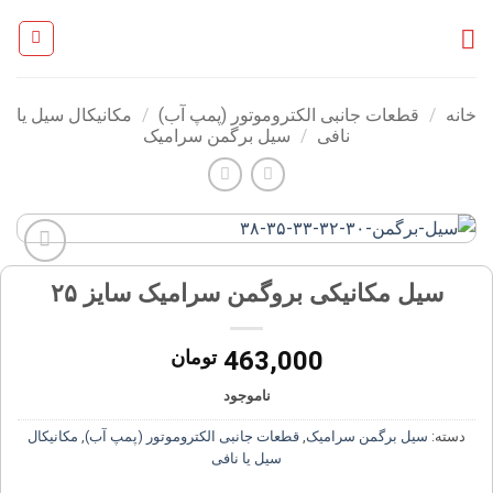
Ski
t
conten
خانه
/
قطعات جانبی الکتروموتور (پمپ آب)
/
مکانیکال سیل یا
نافی
/
سیل برگمن سرامیک
افزودن
سیل مکانیکی بروگمن سرامیک سایز ۲۵
به
علاقه
مندی
463,000
تومان
ها
ناموجود
دسته:
سیل برگمن سرامیک
,
قطعات جانبی الکتروموتور (پمپ آب)
,
مکانیکال
سیل یا نافی