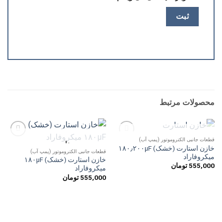
محصولات مرتبط
ناموجود
قطعات جانبی الکتروموتور (پمپ آب)
ناموجود
افزودن
افزودن
خازن استارت (خشک) ۱۸۰٫۲۰۰µF
به
به
قطعات جانبی الکتروموتور (پمپ آب)
میکروفاراد
علاقه
علاقه
خازن استارت (خشک) ۱۸۰µF
مندی
مندی
555,000
تومان
میکروفاراد
ها
ها
555,000
تومان