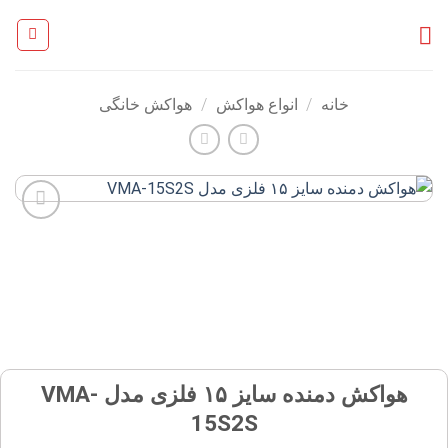
Ski
t
conten
خانه
/
انواع هواکش
/
هواکش خانگی
افزودن
به
علاقه
مندی
ها
هواکش دمنده سایز ۱۵ فلزی مدل VMA-
15S2S