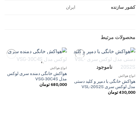
کشور سازنده
ایران
محصولات مرتبط
ناموجود
افزودن
افزودن
ناموجود
به
به
انواع هواکش
علاقه
علاقه
هواکش خانگی دمنده سری لوکس
مندی
مندی
انواع هواکش
مدل VSG-30C4S
ها
ها
هواکش خانگی با دمپر و کلید دستی
680,000
تومان
مدل لوکس سری VSL-20S2S
430,000
تومان